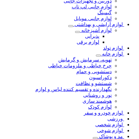
دوربین و تجهیزات جانبی
لوازم چانبی لپ تاپ
گیمینگ
لوازم جانبی موبایل
لوازم آرایشی و بهداشتی
لوازم آشپزخانه
پذیرایی
لوازم برقی
لوازم تولد
لوازم خانه
تهویه، سرمایش و گرمایش
چرخ خیاطی و ملزومات خیاطی
دستشویی و حمام
دکوراسیون
شستشو و نظافت
نگهدارنده و تقسیم کننده لباس و لوازم
نور و روشنایی
هوشمند سازی
لوازم کودک
لوازم خودرو و سفر
ورزشی
لوازم شخصی
لوازم شوخی
مد و پوشاک