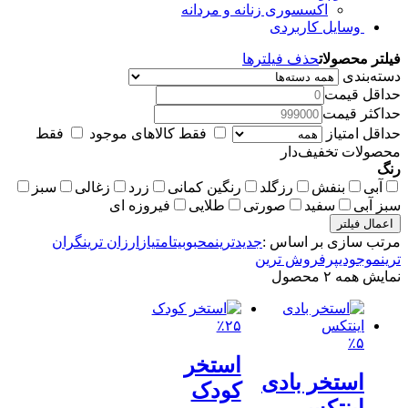
اکسسوری زنانه و مردانه
وسایل کاربردی
فیلتر محصولات
حذف فیلترها
دسته‌بندی
حداقل قیمت
حداکثر قیمت
حداقل امتیاز
فقط کالاهای موجود
فقط
محصولات تخفیف‌دار
رنگ
آبی
بنفش
رزگلد
رنگین کمانی
زرد
زغالی
سبز
سبز آبی
سفید
صورتی
طلایی
فیروزه ای
اعمال فیلتر
مرتب سازی بر اساس :
جدیدترین
محبوبیت
امتیاز
ارزان ترین
گران
ترین
موجودی
پرفروش ترین
نمایش همه ۲ محصول
٪۲۵
٪۵
استخر
استخر بادی
کودک
اینتکس