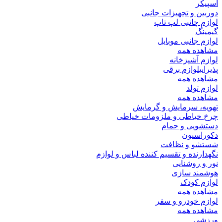
اسپیکر
دوربین و تجهیزات جانبی
لوازم چانبی لپ تاپ
گیمینگ
لوازم جانبی موبایل
مشاهده همه
لوازم آشپزخانه
پذیرایی
لوازم برقی
مشاهده همه
لوازم تولد
مشاهده همه
تهویه، سرمایش و گرمایش
چرخ خیاطی و ملزومات خیاطی
دستشویی و حمام
دکوراسیون
شستشو و نظافت
نگهدارنده و تقسیم کننده لباس و لوازم
نور و روشنایی
هوشمند سازی
لوازم کودک
مشاهده همه
لوازم خودرو و سفر
مشاهده همه
ورزشی