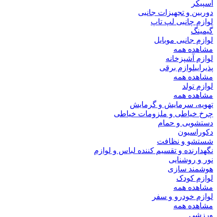
اسپیکر
دوربین و تجهیزات جانبی
لوازم چانبی لپ تاپ
گیمینگ
لوازم جانبی موبایل
مشاهده همه
لوازم آشپزخانه
پذیرایی
لوازم برقی
مشاهده همه
لوازم تولد
مشاهده همه
تهویه، سرمایش و گرمایش
چرخ خیاطی و ملزومات خیاطی
دستشویی و حمام
دکوراسیون
شستشو و نظافت
نگهدارنده و تقسیم کننده لباس و لوازم
نور و روشنایی
هوشمند سازی
لوازم کودک
مشاهده همه
لوازم خودرو و سفر
مشاهده همه
ورزشی