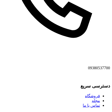
09380537700
دسترسی سریع
فروشگاه
مجله
تماس با ما