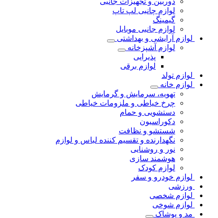
دوربین و تجهیزات جانبی
لوازم چانبی لپ تاپ
گیمینگ
لوازم جانبی موبایل
لوازم آرایشی و بهداشتی
لوازم آشپزخانه
پذیرایی
لوازم برقی
لوازم تولد
لوازم خانه
تهویه، سرمایش و گرمایش
چرخ خیاطی و ملزومات خیاطی
دستشویی و حمام
دکوراسیون
شستشو و نظافت
نگهدارنده و تقسیم کننده لباس و لوازم
نور و روشنایی
هوشمند سازی
لوازم کودک
لوازم خودرو و سفر
ورزشی
لوازم شخصی
لوازم شوخی
مد و پوشاک