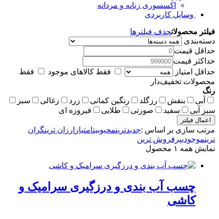
اکسسوری زنانه و مردانه
وسایل کاربردی
فیلتر محصولات
حذف فیلترها
دسته‌بندی
حداقل قیمت
حداکثر قیمت
حداقل امتیاز
فقط کالاهای موجود
فقط
محصولات تخفیف‌دار
رنگ
آبی
بنفش
رزگلد
رنگین کمانی
زرد
زغالی
سبز
سبز آبی
سفید
صورتی
طلایی
فیروزه ای
اعمال فیلتر
مرتب سازی بر اساس :
جدیدترین
محبوبیت
امتیاز
ارزان ترین
گران
ترین
موجودی
پرفروش ترین
نمایش همه ۱ محصول
چسب آب بندی و درزگیری سرامیک و
کاشی