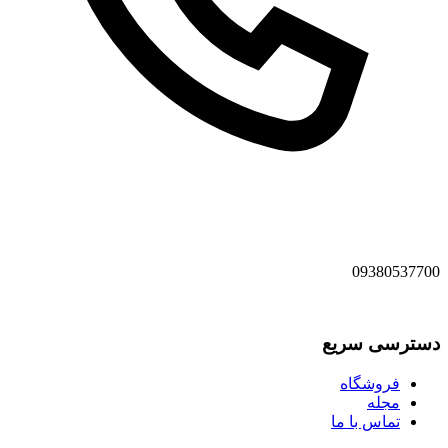
09380537700
دسترسی سریع
فروشگاه
مجله
تماس با ما