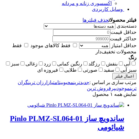
اکسسوری زنانه و مردانه
وسایل کاربردی
فیلتر محصولات
حذف فیلترها
دسته‌بندی
حداقل قیمت
حداکثر قیمت
حداقل امتیاز
فقط کالاهای موجود
فقط
محصولات تخفیف‌دار
رنگ
آبی
بنفش
رزگلد
رنگین کمانی
زرد
زغالی
سبز
سبز آبی
سفید
صورتی
طلایی
فیروزه ای
اعمال فیلتر
مرتب سازی بر اساس :
جدیدترین
محبوبیت
امتیاز
ارزان ترین
گران
ترین
موجودی
پرفروش ترین
نمایش همه ۱ محصول
ساندویچ ساز Pinlo PLMZ-SL064-01
شیائومی