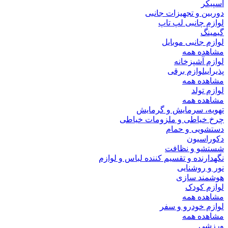
اسپیکر
دوربین و تجهیزات جانبی
لوازم چانبی لپ تاپ
گیمینگ
لوازم جانبی موبایل
مشاهده همه
لوازم آشپزخانه
پذیرایی
لوازم برقی
مشاهده همه
لوازم تولد
مشاهده همه
تهویه، سرمایش و گرمایش
چرخ خیاطی و ملزومات خیاطی
دستشویی و حمام
دکوراسیون
شستشو و نظافت
نگهدارنده و تقسیم کننده لباس و لوازم
نور و روشنایی
هوشمند سازی
لوازم کودک
مشاهده همه
لوازم خودرو و سفر
مشاهده همه
ورزشی