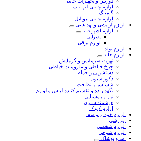
دوربین و تجهیزات جانبی
لوازم چانبی لپ تاپ
گیمینگ
لوازم جانبی موبایل
لوازم آرایشی و بهداشتی
لوازم آشپزخانه
پذیرایی
لوازم برقی
لوازم تولد
لوازم خانه
تهویه، سرمایش و گرمایش
چرخ خیاطی و ملزومات خیاطی
دستشویی و حمام
دکوراسیون
شستشو و نظافت
نگهدارنده و تقسیم کننده لباس و لوازم
نور و روشنایی
هوشمند سازی
لوازم کودک
لوازم خودرو و سفر
ورزشی
لوازم شخصی
لوازم شوخی
مد و پوشاک