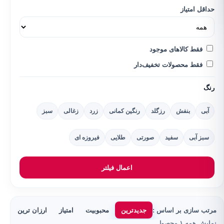
حداقل امتیاز
فقط کالاهای موجود
فقط محصولات تخفیف‌دار
رنگ
آبی
بنفش
رزگلد
رنگین کمانی
زرد
زغالی
سبز
سبز آبی
سفید
صورتی
طلایی
فیروزه ای
اعمال فیلتر
مرتب سازی بر اساس :
جدیدترین
محبوبیت
امتیاز
ارزان ترین
گر
نمایش همه ۱ محصول