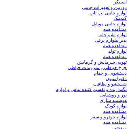
اسپیکر
دوربین و تجهیزات جانبی
لوازم چانبی لپ تاپ
گیمینگ
لوازم جانبی موبایل
مشاهده همه
لوازم آشپزخانه
پذیرایی
لوازم برقی
مشاهده همه
لوازم تولد
مشاهده همه
تهویه، سرمایش و گرمایش
چرخ خیاطی و ملزومات خیاطی
دستشویی و حمام
دکوراسیون
شستشو و نظافت
نگهدارنده و تقسیم کننده لباس و لوازم
نور و روشنایی
هوشمند سازی
لوازم کودک
مشاهده همه
لوازم خودرو و سفر
مشاهده همه
ورزشی