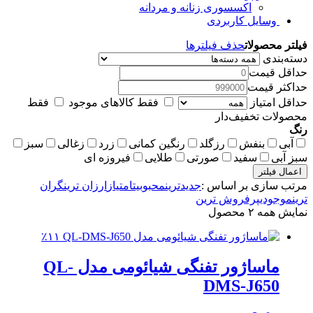
اکسسوری زنانه و مردانه
وسایل کاربردی
فیلتر محصولات
حذف فیلترها
دسته‌بندی
حداقل قیمت
حداکثر قیمت
حداقل امتیاز
فقط کالاهای موجود
فقط
محصولات تخفیف‌دار
رنگ
آبی
بنفش
رزگلد
رنگین کمانی
زرد
زغالی
سبز
سبز آبی
سفید
صورتی
طلایی
فیروزه ای
اعمال فیلتر
مرتب سازی بر اساس :
جدیدترین
محبوبیت
امتیاز
ارزان ترین
گران
ترین
موجودی
پرفروش ترین
نمایش همه ۲ محصول
٪۱۱
ماساژور تفنگی شیائومی مدل QL-
DMS-J650