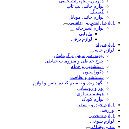
دوربین و تجهیزات جانبی
لوازم چانبی لپ تاپ
گیمینگ
لوازم جانبی موبایل
لوازم آرایشی و بهداشتی
لوازم آشپزخانه
پذیرایی
لوازم برقی
لوازم تولد
لوازم خانه
تهویه، سرمایش و گرمایش
چرخ خیاطی و ملزومات خیاطی
دستشویی و حمام
دکوراسیون
شستشو و نظافت
نگهدارنده و تقسیم کننده لباس و لوازم
نور و روشنایی
هوشمند سازی
لوازم کودک
لوازم خودرو و سفر
ورزشی
لوازم شخصی
لوازم شوخی
مد و پوشاک