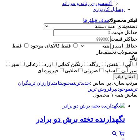
اکسسوری زنانه و مردانه
وسایل کاربردی
فیلتر محصولات
حذف فیلترها
دسته‌بندی
حداقل قیمت
حداکثر قیمت
حداقل امتیاز
فقط کالاهای موجود
فقط
محصولات تخفیف‌دار
رنگ
آبی
بنفش
رزگلد
رنگین کمانی
زرد
زغالی
سبز
سبز آبی
سفید
صورتی
طلایی
فیروزه ای
اعمال فیلتر
مرتب سازی بر اساس :
جدیدترین
محبوبیت
امتیاز
ارزان ترین
گران
ترین
موجودی
پرفروش ترین
نمایش همه ۱ محصول
نگهدارنده تخته برش دو برادر