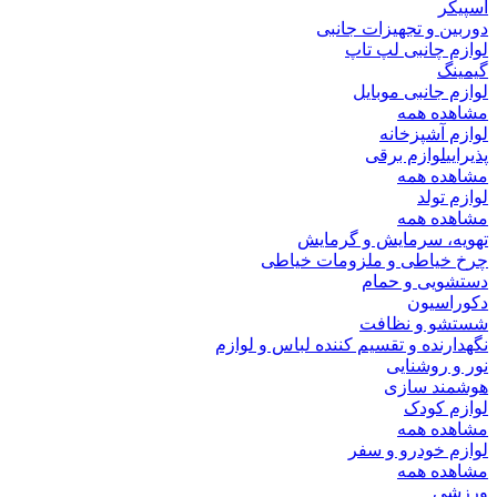
اسپیکر
دوربین و تجهیزات جانبی
لوازم چانبی لپ تاپ
گیمینگ
لوازم جانبی موبایل
مشاهده همه
لوازم آشپزخانه
پذیرایی
لوازم برقی
مشاهده همه
لوازم تولد
مشاهده همه
تهویه، سرمایش و گرمایش
چرخ خیاطی و ملزومات خیاطی
دستشویی و حمام
دکوراسیون
شستشو و نظافت
نگهدارنده و تقسیم کننده لباس و لوازم
نور و روشنایی
هوشمند سازی
لوازم کودک
مشاهده همه
لوازم خودرو و سفر
مشاهده همه
ورزشی