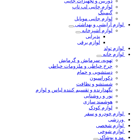
دوربین و تجهیزات جانبی
لوازم چانبی لپ تاپ
گیمینگ
لوازم جانبی موبایل
لوازم آرایشی و بهداشتی
لوازم آشپزخانه
پذیرایی
لوازم برقی
لوازم تولد
لوازم خانه
تهویه، سرمایش و گرمایش
چرخ خیاطی و ملزومات خیاطی
دستشویی و حمام
دکوراسیون
شستشو و نظافت
نگهدارنده و تقسیم کننده لباس و لوازم
نور و روشنایی
هوشمند سازی
لوازم کودک
لوازم خودرو و سفر
ورزشی
لوازم شخصی
لوازم شوخی
مد و پوشاک