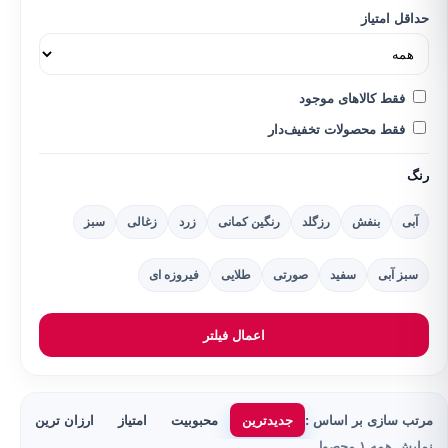
حداقل امتیاز
فقط کالاهای موجود
فقط محصولات تخفیف‌دار
رنگ
آبی
بنفش
رزگلد
رنگین کمانی
زرد
زغالی
سبز
سبز آبی
سفید
صورتی
طلایی
فیروزه ای
اعمال فیلتر
مرتب سازی بر اساس :
جدیدترین
محبوبیت
امتیاز
ارزان ترین
گر
نمایش همه ۱ محصول