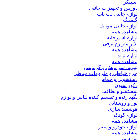
اسپیکر
دوربین و تجهیزات جانبی
لوازم چانبی لپ تاپ
گیمینگ
لوازم جانبی موبایل
مشاهده همه
لوازم آشپزخانه
پذیرایی
لوازم برقی
مشاهده همه
لوازم تولد
مشاهده همه
تهویه، سرمایش و گرمایش
چرخ خیاطی و ملزومات خیاطی
دستشویی و حمام
دکوراسیون
شستشو و نظافت
نگهدارنده و تقسیم کننده لباس و لوازم
نور و روشنایی
هوشمند سازی
لوازم کودک
مشاهده همه
لوازم خودرو و سفر
مشاهده همه
ورزشی