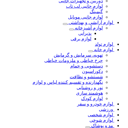
دوربین و تجهیزات جانبی
لوازم چانبی لپ تاپ
گیمینگ
لوازم جانبی موبایل
لوازم آرایشی و بهداشتی
لوازم آشپزخانه
پذیرایی
لوازم برقی
لوازم تولد
لوازم خانه
تهویه، سرمایش و گرمایش
چرخ خیاطی و ملزومات خیاطی
دستشویی و حمام
دکوراسیون
شستشو و نظافت
نگهدارنده و تقسیم کننده لباس و لوازم
نور و روشنایی
هوشمند سازی
لوازم کودک
لوازم خودرو و سفر
ورزشی
لوازم شخصی
لوازم شوخی
مد و پوشاک