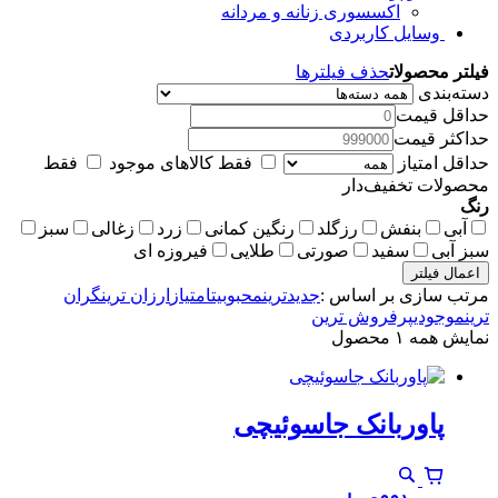
اکسسوری زنانه و مردانه
وسایل کاربردی
فیلتر محصولات
حذف فیلترها
دسته‌بندی
حداقل قیمت
حداکثر قیمت
حداقل امتیاز
فقط کالاهای موجود
فقط
محصولات تخفیف‌دار
رنگ
آبی
بنفش
رزگلد
رنگین کمانی
زرد
زغالی
سبز
سبز آبی
سفید
صورتی
طلایی
فیروزه ای
اعمال فیلتر
مرتب سازی بر اساس :
جدیدترین
محبوبیت
امتیاز
ارزان ترین
گران
ترین
موجودی
پرفروش ترین
نمایش همه ۱ محصول
پاوربانک جاسوئیچی