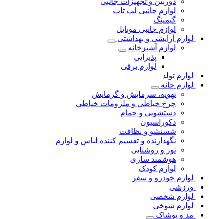
دوربین و تجهیزات جانبی
لوازم چانبی لپ تاپ
گیمینگ
لوازم جانبی موبایل
لوازم آرایشی و بهداشتی
لوازم آشپزخانه
پذیرایی
لوازم برقی
لوازم تولد
لوازم خانه
تهویه، سرمایش و گرمایش
چرخ خیاطی و ملزومات خیاطی
دستشویی و حمام
دکوراسیون
شستشو و نظافت
نگهدارنده و تقسیم کننده لباس و لوازم
نور و روشنایی
هوشمند سازی
لوازم کودک
لوازم خودرو و سفر
ورزشی
لوازم شخصی
لوازم شوخی
مد و پوشاک