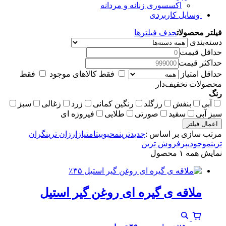
اکسسوری زنانه و مردانه
وسایل کاربردی
فیلتر محصولات
حذف فیلترها
دسته‌بندی
حداقل قیمت
حداکثر قیمت
حداقل امتیاز
فقط کالاهای موجود
فقط
محصولات تخفیف‌دار
رنگ
آبی
بنفش
رزگلد
رنگین کمانی
زرد
زغالی
سبز
سبز آبی
سفید
صورتی
طلایی
فیروزه ای
اعمال فیلتر
مرتب سازی بر اساس :
جدیدترین
محبوبیت
امتیاز
ارزان ترین
گران
ترین
موجودی
پرفروش ترین
نمایش همه ۱ محصول
٪۳۵
ملاقه ی گیره ای روغن گیر استیل