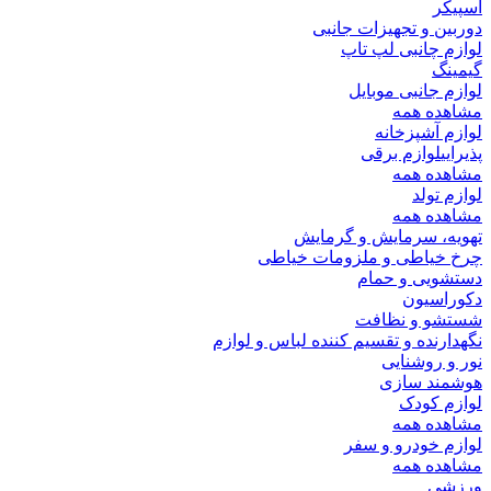
اسپیکر
دوربین و تجهیزات جانبی
لوازم چانبی لپ تاپ
گیمینگ
لوازم جانبی موبایل
مشاهده همه
لوازم آشپزخانه
پذیرایی
لوازم برقی
مشاهده همه
لوازم تولد
مشاهده همه
تهویه، سرمایش و گرمایش
چرخ خیاطی و ملزومات خیاطی
دستشویی و حمام
دکوراسیون
شستشو و نظافت
نگهدارنده و تقسیم کننده لباس و لوازم
نور و روشنایی
هوشمند سازی
لوازم کودک
مشاهده همه
لوازم خودرو و سفر
مشاهده همه
ورزشی