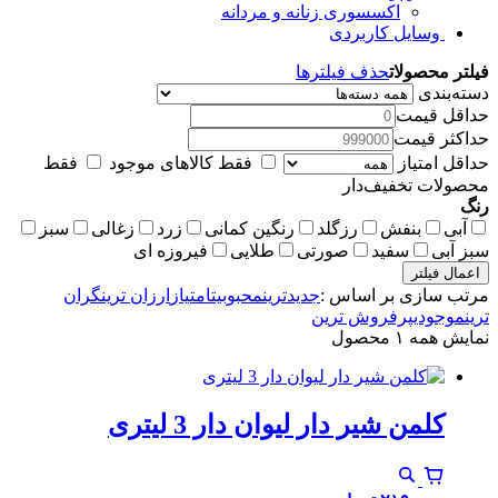
اکسسوری زنانه و مردانه
وسایل کاربردی
فیلتر محصولات
حذف فیلترها
دسته‌بندی
حداقل قیمت
حداکثر قیمت
حداقل امتیاز
فقط کالاهای موجود
فقط
محصولات تخفیف‌دار
رنگ
آبی
بنفش
رزگلد
رنگین کمانی
زرد
زغالی
سبز
سبز آبی
سفید
صورتی
طلایی
فیروزه ای
اعمال فیلتر
مرتب سازی بر اساس :
جدیدترین
محبوبیت
امتیاز
ارزان ترین
گران
ترین
موجودی
پرفروش ترین
نمایش همه ۱ محصول
کلمن شیر دار لیوان دار 3 لیتری