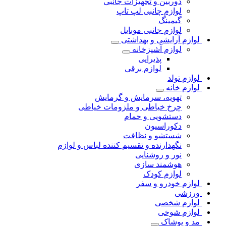
دوربین و تجهیزات جانبی
لوازم چانبی لپ تاپ
گیمینگ
لوازم جانبی موبایل
لوازم آرایشی و بهداشتی
لوازم آشپزخانه
پذیرایی
لوازم برقی
لوازم تولد
لوازم خانه
تهویه، سرمایش و گرمایش
چرخ خیاطی و ملزومات خیاطی
دستشویی و حمام
دکوراسیون
شستشو و نظافت
نگهدارنده و تقسیم کننده لباس و لوازم
نور و روشنایی
هوشمند سازی
لوازم کودک
لوازم خودرو و سفر
ورزشی
لوازم شخصی
لوازم شوخی
مد و پوشاک