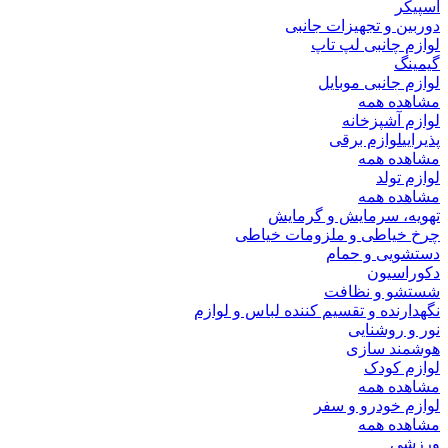
اسپیکر
دوربین و تجهیزات جانبی
لوازم چانبی لپ تاپ
گیمینگ
لوازم جانبی موبایل
مشاهده همه
لوازم آشپزخانه
پذیرایی
لوازم برقی
مشاهده همه
لوازم تولد
مشاهده همه
تهویه، سرمایش و گرمایش
چرخ خیاطی و ملزومات خیاطی
دستشویی و حمام
دکوراسیون
شستشو و نظافت
نگهدارنده و تقسیم کننده لباس و لوازم
نور و روشنایی
هوشمند سازی
لوازم کودک
مشاهده همه
لوازم خودرو و سفر
مشاهده همه
ورزشی