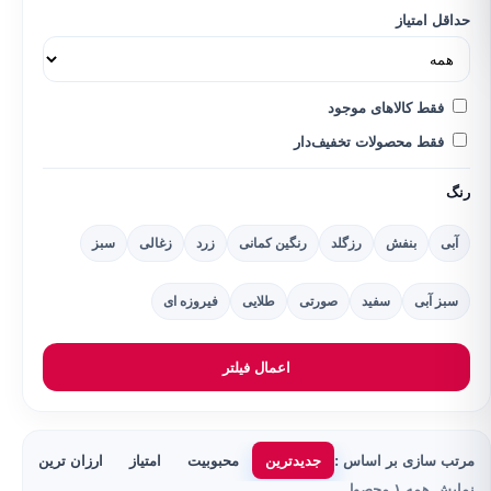
حداقل امتیاز
فقط کالاهای موجود
فقط محصولات تخفیف‌دار
رنگ
آبی
بنفش
رزگلد
رنگین کمانی
زرد
زغالی
سبز
سبز آبی
سفید
صورتی
طلایی
فیروزه ای
اعمال فیلتر
مرتب سازی بر اساس :
جدیدترین
محبوبیت
امتیاز
ارزان ترین
گر
نمایش همه ۱ محصول