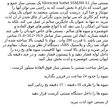
بستنی ساز Silvercrest Sorbet SSM200 A1 یک بستنی ساز جمع و
جور است که دارای 4 بخش است که به راحتی می توان آنها را
مونتاژ و جدا کرد. درست کردن بستنی منجمد به عنوان یک میان
وعده کم کالری که می توانید بدون نگرانی از چاق شدن از آن لذت
ببرید. نه تنها به عنوان یک جایگزین سالم تر عمل می کند، بلکه به
شما این امکان را می دهد که با انواع طعم های فوق العاده و
خوشمزه و میوه های سالم ، بستنی های خاص خودتان را طی چند
دقیقه بسازید. ابعاد این بستنی ساز شامل 16.9×34.2×21.4 سانتی
متر می باشد. با قدرت 200 وات . مواد با کیفیت بالا: ساخته شده از
فولاد ضد زنگ و پلاستیک ABS، دستگاه از نظر وزن سبک، مقاوم در
برابر ضربه و دمای بالا است. تنها کافیست میوه های یخ زده را
داخل لوله فشار دهید و با پیستون فشار دهید، و در چند دقیقه یک
لیوان بستنی خوشمزه و لدت بخش میل کنید.
مراحل ساخت بستنی با بستنی ساز فوق العادۀ سیلور کرست :
میوه را حدود 24 ساعت در فریزر بگذارید
میوه ها را ظرف 10 دقیقه – 15 دقیقه یخ زدایی کنید
میوه ها را داخل دستگاه بستنی کرست قرار دهید
از بستنی خود لذت ببرید.