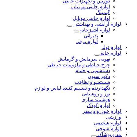
دوربین و تجهیزات جانبی
لوازم چانبی لپ تاپ
گیمینگ
لوازم جانبی موبایل
لوازم آرایشی و بهداشتی
لوازم آشپزخانه
پذیرایی
لوازم برقی
لوازم تولد
لوازم خانه
تهویه، سرمایش و گرمایش
چرخ خیاطی و ملزومات خیاطی
دستشویی و حمام
دکوراسیون
شستشو و نظافت
نگهدارنده و تقسیم کننده لباس و لوازم
نور و روشنایی
هوشمند سازی
لوازم کودک
لوازم خودرو و سفر
ورزشی
لوازم شخصی
لوازم شوخی
مد و پوشاک