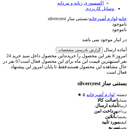
اکسسوری زنانه و مردانه
وسایل کاربردی
خانه
›
لوازم آشپزخانه
›
بستنی ساز silvercrest
ناموجود
ناموجود
در انبار موجود نمی باشد
آماده ارسال
گزارش نادرستی مشخصات
امروز 8 نفر این محصول را خریدند
این محصول داخل سبد خرید 24
نفر است
بهترین قیمت این ماه برای این محصول فعال است
67 نفر در
حال مشاهده این محصول هستند
فقط تا پایان امروز این پیشنهاد
فعال است
بستنی ساز silvercrest
دسته:
لوازم آشپزخانه
۵ ★
اصالت کالا
ضمانت
آماده ارسال
ارسال
پرداخت امن
پرداخت
آنلاین
پشتیبانی
مورد تایید
کیفیت
سریع
تحویل