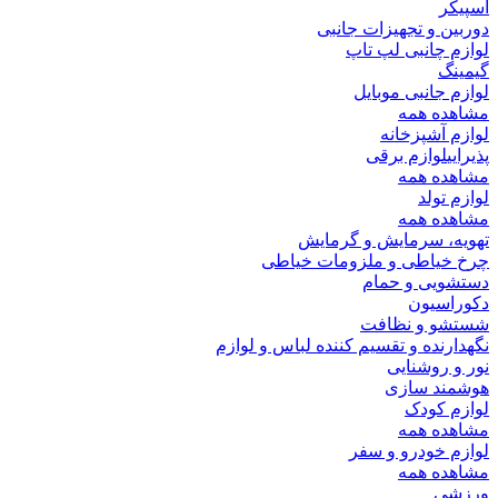
اسپیکر
دوربین و تجهیزات جانبی
لوازم چانبی لپ تاپ
گیمینگ
لوازم جانبی موبایل
مشاهده همه
لوازم آشپزخانه
پذیرایی
لوازم برقی
مشاهده همه
لوازم تولد
مشاهده همه
تهویه، سرمایش و گرمایش
چرخ خیاطی و ملزومات خیاطی
دستشویی و حمام
دکوراسیون
شستشو و نظافت
نگهدارنده و تقسیم کننده لباس و لوازم
نور و روشنایی
هوشمند سازی
لوازم کودک
مشاهده همه
لوازم خودرو و سفر
مشاهده همه
ورزشی