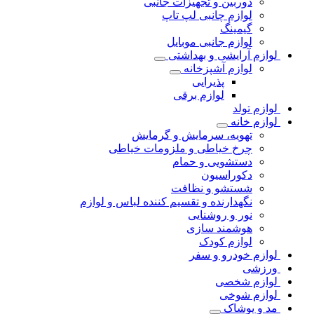
دوربین و تجهیزات جانبی
لوازم چانبی لپ تاپ
گیمینگ
لوازم جانبی موبایل
لوازم آرایشی و بهداشتی
لوازم آشپزخانه
پذیرایی
لوازم برقی
لوازم تولد
لوازم خانه
تهویه، سرمایش و گرمایش
چرخ خیاطی و ملزومات خیاطی
دستشویی و حمام
دکوراسیون
شستشو و نظافت
نگهدارنده و تقسیم کننده لباس و لوازم
نور و روشنایی
هوشمند سازی
لوازم کودک
لوازم خودرو و سفر
ورزشی
لوازم شخصی
لوازم شوخی
مد و پوشاک