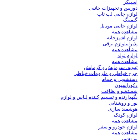
ر
ن و تجهیزات جانبی
 چانبی لپ تاپ
گ
 جانبی موبایل
ده همه
 آشپزخانه
ی
لوازم برقی
ده همه
 تولد
ده همه
، سرمایش و گرمایش
خیاطی و ملزومات خیاطی
ویی و حمام
اسیون
و و نظافت
رنده و تقسیم کننده لباس و لوازم
 روشنایی
ند سازی
 کودک
ده همه
 خودرو و سفر
ده همه
ی