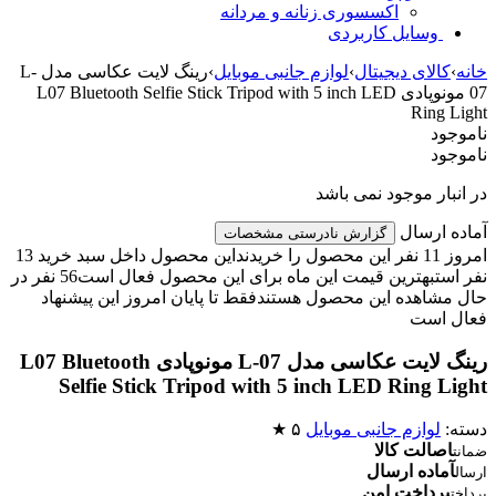
اکسسوری زنانه و مردانه
وسایل کاربردی
کالای دیجیتال
›
لوازم جانبی موبایل
›
رینگ لایت عکاسی مدل L-
07 مونوپادی L07 Bluetooth Selfie Stick Tripod with 5 inch LED
Ring 
ود
ود
بار موجود نمی باشد
 ارسال
گزارش نادرستی مشخصات
 خریدند
این محصول داخل سبد خرید 13
ست
بهترین قیمت این ماه برای این محصول فعال است
56 نفر در
مشاهده این محصول هستند
فقط تا پایان امروز این پیشنهاد
 است
رینگ لایت عکاسی مدل L-07 مونوپادی L07 Bluetooth
Selfie Stick Tripod with 5 inch LED Ring L
:
لوازم جانبی موبایل
۵ ★
صالت کالا
ماده ارسال
پرداخت امن