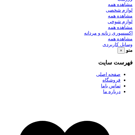
ده همه
م شخصی
ده همه
م شوخی
ده همه
ری زنانه و مردانه
ده همه
 کاربردی
×
ست سایت
صفحه اصلی
فروشگاه
تماس باما
درباره ما