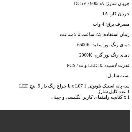
ژ: DC5V / 900mA
کار: 1A
رق: 4 وات
ه: 2.5 ساعت تا 5 ساعت
نگ نور سفید: 6500K
نگ نور گرم: 2900K
LED: 0 وات / PCS
شامل:
 بلوتوثی 1 x L07 با چراغ زنگ دار 5 اینچ LED