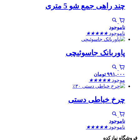
چند راهی جمع شو 5 متری
ناموجود
ناموجود
★
★
★
★
★
پاوربانک جاسوئیچی
۹۹۱,۰۰۰
تومان
موجود
★
★
★
★
★
٪۳۰
چرخ خیاطی دستی
ناموجود
ناموجود
★
★
★
★
★
اه نیازکده