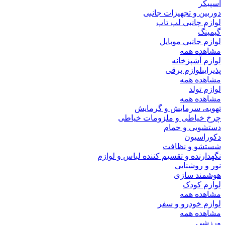
اسپیکر
دوربین و تجهیزات جانبی
لوازم چانبی لپ تاپ
گیمینگ
لوازم جانبی موبایل
مشاهده همه
لوازم آشپزخانه
پذیرایی
لوازم برقی
مشاهده همه
لوازم تولد
مشاهده همه
تهویه، سرمایش و گرمایش
چرخ خیاطی و ملزومات خیاطی
دستشویی و حمام
دکوراسیون
شستشو و نظافت
نگهدارنده و تقسیم کننده لباس و لوازم
نور و روشنایی
هوشمند سازی
لوازم کودک
مشاهده همه
لوازم خودرو و سفر
مشاهده همه
ورزشی