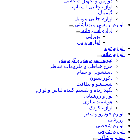
دوربین و تجهیزات جانبی
لوازم چانبی لپ تاپ
گیمینگ
لوازم جانبی موبایل
لوازم آرایشی و بهداشتی
لوازم آشپزخانه
پذیرایی
لوازم برقی
لوازم تولد
لوازم خانه
تهویه، سرمایش و گرمایش
چرخ خیاطی و ملزومات خیاطی
دستشویی و حمام
دکوراسیون
شستشو و نظافت
نگهدارنده و تقسیم کننده لباس و لوازم
نور و روشنایی
هوشمند سازی
لوازم کودک
لوازم خودرو و سفر
ورزشی
لوازم شخصی
لوازم شوخی
مد و پوشاک