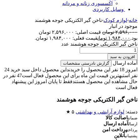
اکسسوری زنانه و مردانه
وسایل کاربردی
خانه
›
لوازم کودک
›
ناخن گیر الکتریکی جوجه هوشمند
موجود در انبار
۲,۵۹۶,۰۰۰
تومان
قیمت اصلی: ۲,۵۹۶,۰۰۰ تومان
بود.
۱,۹۸۴,۰۰۰
تومان
قیمت فعلی: ۱,۹۸۴,۰۰۰ تومان.
ناخن گیر الکتریکی جوجه هوشمند عدد
افزودن به سبد
آماده ارسال
گزارش نادرستی مشخصات
امروز 18 نفر این محصول را خریدند
این محصول داخل سبد خرید 24
نفر است
بهترین قیمت این ماه برای این محصول فعال است
47 نفر در
حال مشاهده این محصول هستند
فقط تا پایان امروز این پیشنهاد
فعال است
ناخن گیر الکتریکی جوجه هوشمند
دسته:
لوازم آرایشی و بهداشتی
۵ ★
اصالت کالا
ضمانت
آماده ارسال
ارسال
پرداخت امن
پرداخت
آنلاین
پشتیبانی