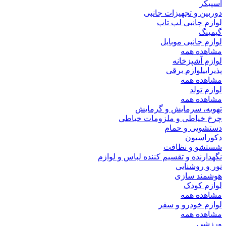
اسپیکر
دوربین و تجهیزات جانبی
لوازم چانبی لپ تاپ
گیمینگ
لوازم جانبی موبایل
مشاهده همه
لوازم آشپزخانه
پذیرایی
لوازم برقی
مشاهده همه
لوازم تولد
مشاهده همه
تهویه، سرمایش و گرمایش
چرخ خیاطی و ملزومات خیاطی
دستشویی و حمام
دکوراسیون
شستشو و نظافت
نگهدارنده و تقسیم کننده لباس و لوازم
نور و روشنایی
هوشمند سازی
لوازم کودک
مشاهده همه
لوازم خودرو و سفر
مشاهده همه
ورزشی