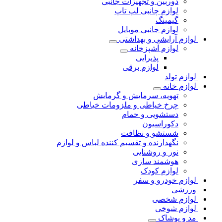
دوربین و تجهیزات جانبی
لوازم چانبی لپ تاپ
گیمینگ
لوازم جانبی موبایل
لوازم آرایشی و بهداشتی
لوازم آشپزخانه
پذیرایی
لوازم برقی
لوازم تولد
لوازم خانه
تهویه، سرمایش و گرمایش
چرخ خیاطی و ملزومات خیاطی
دستشویی و حمام
دکوراسیون
شستشو و نظافت
نگهدارنده و تقسیم کننده لباس و لوازم
نور و روشنایی
هوشمند سازی
لوازم کودک
لوازم خودرو و سفر
ورزشی
لوازم شخصی
لوازم شوخی
مد و پوشاک