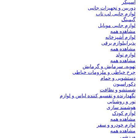
اسپیکر
دوربین و تجهیزات جانبی
لوازم چانبی لپ تاپ
گیمینگ
لوازم جانبی موبایل
مشاهده همه
لوازم آشپزخانه
پذیرایی
لوازم برقی
مشاهده همه
لوازم تولد
مشاهده همه
تهویه، سرمایش و گرمایش
چرخ خیاطی و ملزومات خیاطی
دستشویی و حمام
دکوراسیون
شستشو و نظافت
نگهدارنده و تقسیم کننده لباس و لوازم
نور و روشنایی
هوشمند سازی
لوازم کودک
مشاهده همه
لوازم خودرو و سفر
مشاهده همه
ورزشی