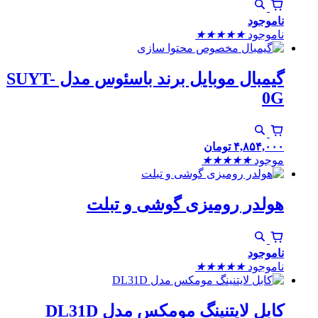
ناموجود
ناموجود
★
★
★
★
★
گیمبال موبایل برند باسئوس مدل SUYT-
0G
۴,۸۵۴,۰۰۰
تومان
موجود
★
★
★
★
★
هولدر رومیزی گوشی و تبلت
ناموجود
ناموجود
★
★
★
★
★
کابل لایتنینگ مومکس مدل DL31D