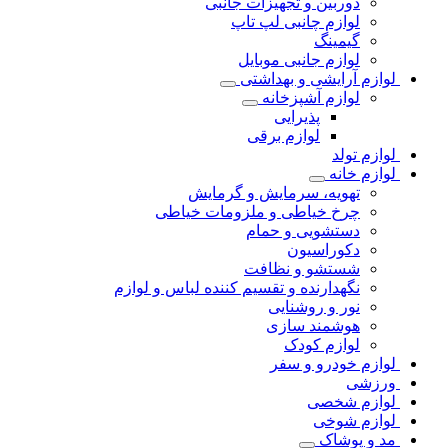
دوربین و تجهیزات جانبی
لوازم چانبی لپ تاپ
گیمینگ
لوازم جانبی موبایل
لوازم آرایشی و بهداشتی
لوازم آشپزخانه
پذیرایی
لوازم برقی
لوازم تولد
لوازم خانه
تهویه، سرمایش و گرمایش
چرخ خیاطی و ملزومات خیاطی
دستشویی و حمام
دکوراسیون
شستشو و نظافت
نگهدارنده و تقسیم کننده لباس و لوازم
نور و روشنایی
هوشمند سازی
لوازم کودک
لوازم خودرو و سفر
ورزشی
لوازم شخصی
لوازم شوخی
مد و پوشاک