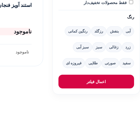
فقط محصولات تخفیف‌دار
استند آویز فنجان ک
رنگ
ناموجود
آبی
بنفش
رزگلد
رنگین کمانی
زرد
زغالی
سبز
سبز آبی
ناموجود
سفید
صورتی
طلایی
فیروزه ای
اعمال فیلتر