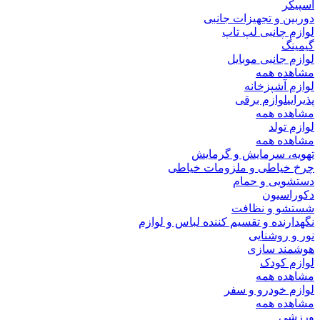
اسپیکر
دوربین و تجهیزات جانبی
لوازم چانبی لپ تاپ
گیمینگ
لوازم جانبی موبایل
مشاهده همه
لوازم آشپزخانه
پذیرایی
لوازم برقی
مشاهده همه
لوازم تولد
مشاهده همه
تهویه، سرمایش و گرمایش
چرخ خیاطی و ملزومات خیاطی
دستشویی و حمام
دکوراسیون
شستشو و نظافت
نگهدارنده و تقسیم کننده لباس و لوازم
نور و روشنایی
هوشمند سازی
لوازم کودک
مشاهده همه
لوازم خودرو و سفر
مشاهده همه
ورزشی