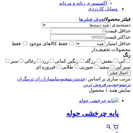
اکسسوری زنانه و مردانه
وسایل کاربردی
فیلتر محصولات
حذف فیلترها
دسته‌بندی
حداقل قیمت
حداکثر قیمت
حداقل امتیاز
فقط کالاهای موجود
فقط
محصولات تخفیف‌دار
رنگ
آبی
بنفش
رزگلد
رنگین کمانی
زرد
زغالی
سبز
سبز آبی
سفید
صورتی
طلایی
فیروزه ای
اعمال فیلتر
مرتب سازی بر اساس :
جدیدترین
محبوبیت
امتیاز
ارزان ترین
گران
ترین
موجودی
پرفروش ترین
نمایش همه ۱ محصول
پایه چرخشی حوله