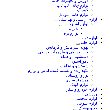
دوربین و تجهیزات جانبی
لوازم چانبی لپ تاپ
گیمینگ
لوازم جانبی موبایل
لوازم آرایشی و بهداشتی
لوازم آشپزخانه
پذیرایی
لوازم برقی
لوازم تولد
لوازم خانه
تهویه، سرمایش و گرمایش
چرخ خیاطی و ملزومات خیاطی
دستشویی و حمام
دکوراسیون
شستشو و نظافت
نگهدارنده و تقسیم کننده لباس و لوازم
نور و روشنایی
هوشمند سازی
لوازم کودک
لوازم خودرو و سفر
ورزشی
لوازم شخصی
لوازم شوخی
مد و پوشاک