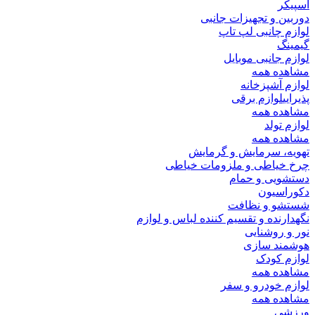
اسپیکر
دوربین و تجهیزات جانبی
لوازم چانبی لپ تاپ
گیمینگ
لوازم جانبی موبایل
مشاهده همه
لوازم آشپزخانه
پذیرایی
لوازم برقی
مشاهده همه
لوازم تولد
مشاهده همه
تهویه، سرمایش و گرمایش
چرخ خیاطی و ملزومات خیاطی
دستشویی و حمام
دکوراسیون
شستشو و نظافت
نگهدارنده و تقسیم کننده لباس و لوازم
نور و روشنایی
هوشمند سازی
لوازم کودک
مشاهده همه
لوازم خودرو و سفر
مشاهده همه
ورزشی