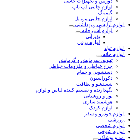
دوربین و تجهیزات جانبی
لوازم چانبی لپ تاپ
گیمینگ
لوازم جانبی موبایل
لوازم آرایشی و بهداشتی
لوازم آشپزخانه
پذیرایی
لوازم برقی
لوازم تولد
لوازم خانه
تهویه، سرمایش و گرمایش
چرخ خیاطی و ملزومات خیاطی
دستشویی و حمام
دکوراسیون
شستشو و نظافت
نگهدارنده و تقسیم کننده لباس و لوازم
نور و روشنایی
هوشمند سازی
لوازم کودک
لوازم خودرو و سفر
ورزشی
لوازم شخصی
لوازم شوخی
مد و پوشاک