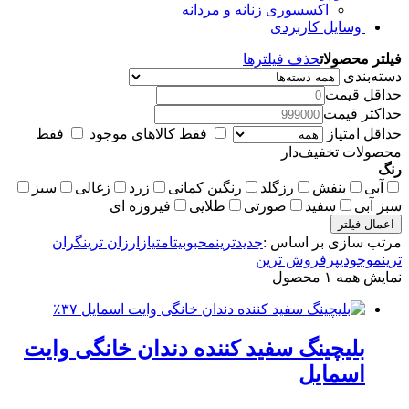
اکسسوری زنانه و مردانه
وسایل کاربردی
فیلتر محصولات
حذف فیلترها
دسته‌بندی
حداقل قیمت
حداکثر قیمت
حداقل امتیاز
فقط کالاهای موجود
فقط
محصولات تخفیف‌دار
رنگ
آبی
بنفش
رزگلد
رنگین کمانی
زرد
زغالی
سبز
سبز آبی
سفید
صورتی
طلایی
فیروزه ای
اعمال فیلتر
مرتب سازی بر اساس :
جدیدترین
محبوبیت
امتیاز
ارزان ترین
گران
ترین
موجودی
پرفروش ترین
نمایش همه ۱ محصول
٪۳۷
بلیچینگ سفید کننده دندان خانگی وایت
اسمایل