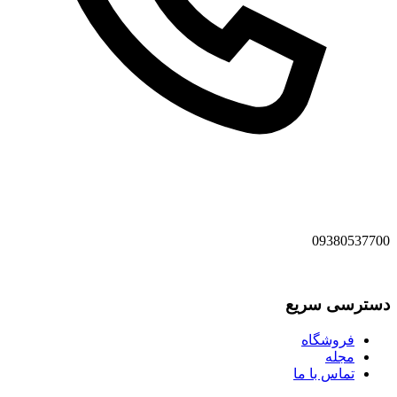
09380537700
دسترسی سریع
فروشگاه
مجله
تماس با ما