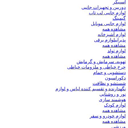
اسپیکر
دوربین و تجهیزات جانبی
لوازم چانبی لپ تاپ
گیمینگ
لوازم جانبی موبایل
مشاهده همه
لوازم آشپزخانه
پذیرایی
لوازم برقی
مشاهده همه
لوازم تولد
مشاهده همه
تهویه، سرمایش و گرمایش
چرخ خیاطی و ملزومات خیاطی
دستشویی و حمام
دکوراسیون
شستشو و نظافت
نگهدارنده و تقسیم کننده لباس و لوازم
نور و روشنایی
هوشمند سازی
لوازم کودک
مشاهده همه
لوازم خودرو و سفر
مشاهده همه
ورزشی