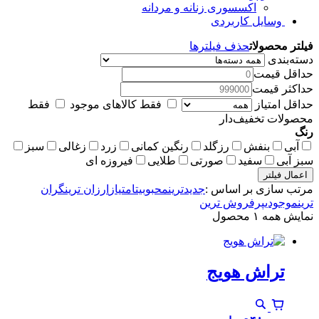
اکسسوری زنانه و مردانه
وسایل کاربردی
فیلتر محصولات
حذف فیلترها
دسته‌بندی
حداقل قیمت
حداکثر قیمت
حداقل امتیاز
فقط کالاهای موجود
فقط
محصولات تخفیف‌دار
رنگ
آبی
بنفش
رزگلد
رنگین کمانی
زرد
زغالی
سبز
سبز آبی
سفید
صورتی
طلایی
فیروزه ای
اعمال فیلتر
مرتب سازی بر اساس :
جدیدترین
محبوبیت
امتیاز
ارزان ترین
گران
ترین
موجودی
پرفروش ترین
نمایش همه ۱ محصول
تراش هویج