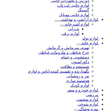
دوربین و تجهیزات جانبی
لوازم چانبی لپ تاپ
گیمینگ
لوازم جانبی موبایل
لوازم آرایشی و بهداشتی
لوازم آشپزخانه
پذیرایی
لوازم برقی
لوازم تولد
لوازم خانه
تهویه، سرمایش و گرمایش
چرخ خیاطی و ملزومات خیاطی
دستشویی و حمام
دکوراسیون
شستشو و نظافت
نگهدارنده و تقسیم کننده لباس و لوازم
نور و روشنایی
هوشمند سازی
لوازم کودک
لوازم خودرو و سفر
ورزشی
لوازم شخصی
لوازم شوخی
مد و پوشاک