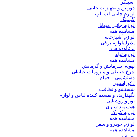
اسپیکر
دوربین و تجهیزات جانبی
لوازم چانبی لپ تاپ
گیمینگ
لوازم جانبی موبایل
مشاهده همه
لوازم آشپزخانه
پذیرایی
لوازم برقی
مشاهده همه
لوازم تولد
مشاهده همه
تهویه، سرمایش و گرمایش
چرخ خیاطی و ملزومات خیاطی
دستشویی و حمام
دکوراسیون
شستشو و نظافت
نگهدارنده و تقسیم کننده لباس و لوازم
نور و روشنایی
هوشمند سازی
لوازم کودک
مشاهده همه
لوازم خودرو و سفر
مشاهده همه
ورزشی