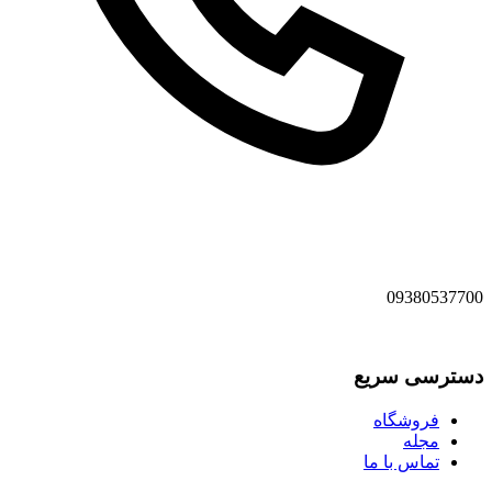
09380537700
دسترسی سریع
فروشگاه
مجله
تماس با ما