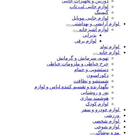
دوربین و تجهیزات جانبی
لوازم چانبی لپ تاپ
گیمینگ
لوازم جانبی موبایل
لوازم آرایشی و بهداشتی
لوازم آشپزخانه
پذیرایی
لوازم برقی
لوازم تولد
لوازم خانه
تهویه، سرمایش و گرمایش
چرخ خیاطی و ملزومات خیاطی
دستشویی و حمام
دکوراسیون
شستشو و نظافت
نگهدارنده و تقسیم کننده لباس و لوازم
نور و روشنایی
هوشمند سازی
لوازم کودک
لوازم خودرو و سفر
ورزشی
لوازم شخصی
لوازم شوخی
مد و پوشاک