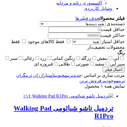
اکسسوری زنانه و مردانه
وسایل کاربردی
فیلتر محصولات
حذف فیلترها
دسته‌بندی
حداقل قیمت
حداکثر قیمت
حداقل امتیاز
فقط کالاهای موجود
فقط
محصولات تخفیف‌دار
رنگ
آبی
بنفش
رزگلد
رنگین کمانی
زرد
زغالی
سبز
سبز آبی
سفید
صورتی
طلایی
فیروزه ای
اعمال فیلتر
مرتب سازی بر اساس :
جدیدترین
محبوبیت
امتیاز
ارزان ترین
گران
ترین
موجودی
پرفروش ترین
نمایش همه ۱ محصول
٪۱۶
تردمیل تاشو شیائومی Walking Pad
R1Pro