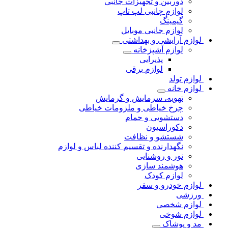
دوربین و تجهیزات جانبی
لوازم چانبی لپ تاپ
گیمینگ
لوازم جانبی موبایل
لوازم آرایشی و بهداشتی
لوازم آشپزخانه
پذیرایی
لوازم برقی
لوازم تولد
لوازم خانه
تهویه، سرمایش و گرمایش
چرخ خیاطی و ملزومات خیاطی
دستشویی و حمام
دکوراسیون
شستشو و نظافت
نگهدارنده و تقسیم کننده لباس و لوازم
نور و روشنایی
هوشمند سازی
لوازم کودک
لوازم خودرو و سفر
ورزشی
لوازم شخصی
لوازم شوخی
مد و پوشاک