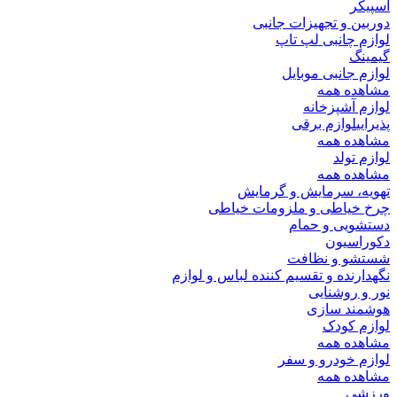
اسپیکر
دوربین و تجهیزات جانبی
لوازم چانبی لپ تاپ
گیمینگ
لوازم جانبی موبایل
مشاهده همه
لوازم آشپزخانه
پذیرایی
لوازم برقی
مشاهده همه
لوازم تولد
مشاهده همه
تهویه، سرمایش و گرمایش
چرخ خیاطی و ملزومات خیاطی
دستشویی و حمام
دکوراسیون
شستشو و نظافت
نگهدارنده و تقسیم کننده لباس و لوازم
نور و روشنایی
هوشمند سازی
لوازم کودک
مشاهده همه
لوازم خودرو و سفر
مشاهده همه
ورزشی