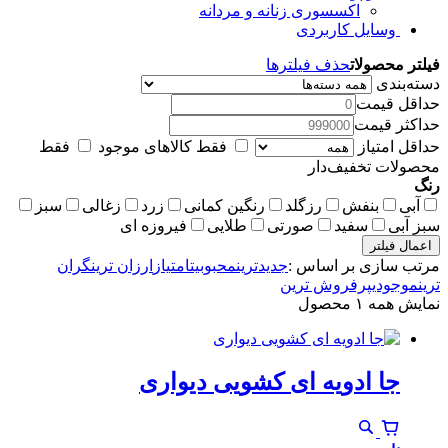
اکسسوری زنانه و مردانه
وسایل کاربردی
فیلتر محصولات
حذف فیلترها
دسته‌بندی
حداقل قیمت
حداکثر قیمت
حداقل امتیاز
فقط کالاهای موجود
فقط
محصولات تخفیف‌دار
رنگ
آبی
بنفش
رزگلد
رنگین کمانی
زرد
زغالی
سبز
سبز آبی
سفید
صورتی
طلایی
فیروزه ای
اعمال فیلتر
مرتب سازی بر اساس :
جدیدترین
محبوبیت
امتیاز
ارزان ترین
گران
ترین
موجودی
پرفروش ترین
نمایش همه ۱ محصول
جا ادویه ای کشویی دیواری