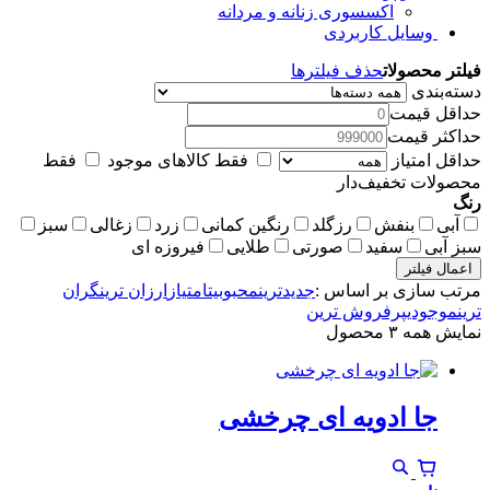
اکسسوری زنانه و مردانه
وسایل کاربردی
فیلتر محصولات
حذف فیلترها
دسته‌بندی
حداقل قیمت
حداکثر قیمت
حداقل امتیاز
فقط کالاهای موجود
فقط
محصولات تخفیف‌دار
رنگ
آبی
بنفش
رزگلد
رنگین کمانی
زرد
زغالی
سبز
سبز آبی
سفید
صورتی
طلایی
فیروزه ای
اعمال فیلتر
مرتب سازی بر اساس :
جدیدترین
محبوبیت
امتیاز
ارزان ترین
گران
ترین
موجودی
پرفروش ترین
نمایش همه ۳ محصول
جا ادویه ای چرخشی