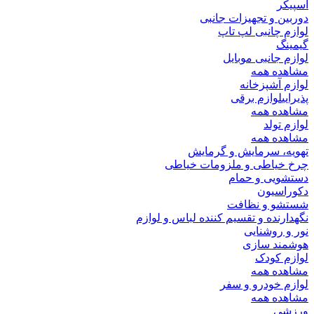
اسپیکر
دوربین و تجهیزات جانبی
لوازم چانبی لپ تاپ
گیمینگ
لوازم جانبی موبایل
مشاهده همه
لوازم آشپزخانه
پذیرایی
لوازم برقی
مشاهده همه
لوازم تولد
مشاهده همه
تهویه، سرمایش و گرمایش
چرخ خیاطی و ملزومات خیاطی
دستشویی و حمام
دکوراسیون
شستشو و نظافت
نگهدارنده و تقسیم کننده لباس و لوازم
نور و روشنایی
هوشمند سازی
لوازم کودک
مشاهده همه
لوازم خودرو و سفر
مشاهده همه
ورزشی