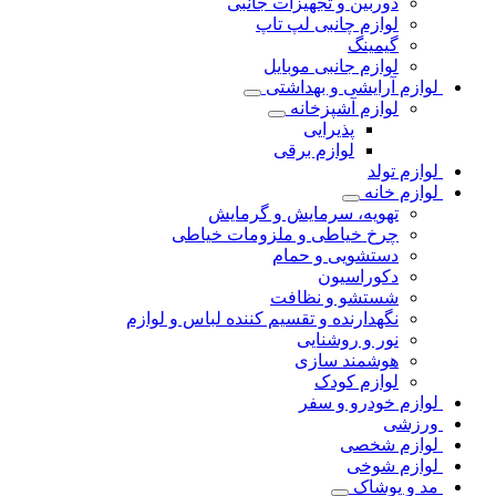
دوربین و تجهیزات جانبی
لوازم چانبی لپ تاپ
گیمینگ
لوازم جانبی موبایل
لوازم آرایشی و بهداشتی
لوازم آشپزخانه
پذیرایی
لوازم برقی
لوازم تولد
لوازم خانه
تهویه، سرمایش و گرمایش
چرخ خیاطی و ملزومات خیاطی
دستشویی و حمام
دکوراسیون
شستشو و نظافت
نگهدارنده و تقسیم کننده لباس و لوازم
نور و روشنایی
هوشمند سازی
لوازم کودک
لوازم خودرو و سفر
ورزشی
لوازم شخصی
لوازم شوخی
مد و پوشاک