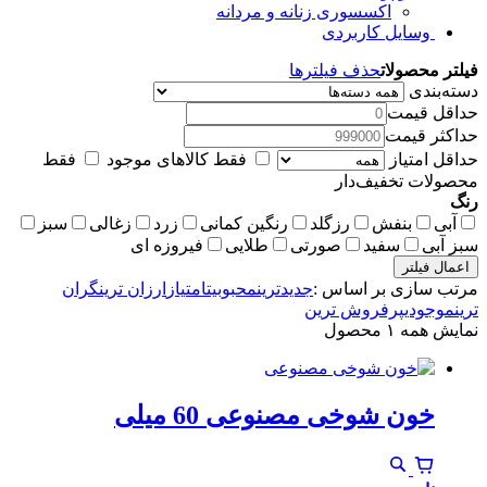
اکسسوری زنانه و مردانه
وسایل کاربردی
فیلتر محصولات
حذف فیلترها
دسته‌بندی
حداقل قیمت
حداکثر قیمت
حداقل امتیاز
فقط کالاهای موجود
فقط
محصولات تخفیف‌دار
رنگ
آبی
بنفش
رزگلد
رنگین کمانی
زرد
زغالی
سبز
سبز آبی
سفید
صورتی
طلایی
فیروزه ای
اعمال فیلتر
مرتب سازی بر اساس :
جدیدترین
محبوبیت
امتیاز
ارزان ترین
گران
ترین
موجودی
پرفروش ترین
نمایش همه ۱ محصول
خون شوخی مصنوعی 60 میلی