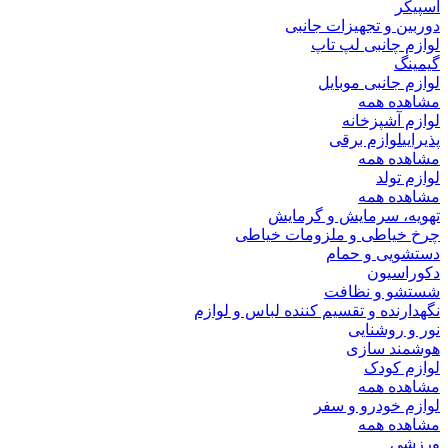
اسپیکر
دوربین و تجهیزات جانبی
لوازم چانبی لپ تاپ
گیمینگ
لوازم جانبی موبایل
مشاهده همه
لوازم آشپزخانه
پذیرایی
لوازم برقی
مشاهده همه
لوازم تولد
مشاهده همه
تهویه، سرمایش و گرمایش
چرخ خیاطی و ملزومات خیاطی
دستشویی و حمام
دکوراسیون
شستشو و نظافت
نگهدارنده و تقسیم کننده لباس و لوازم
نور و روشنایی
هوشمند سازی
لوازم کودک
مشاهده همه
لوازم خودرو و سفر
مشاهده همه
ورزشی