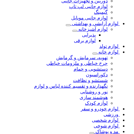
دوربین و تجهیزات جانبی
لوازم چانبی لپ تاپ
گیمینگ
لوازم جانبی موبایل
لوازم آرایشی و بهداشتی
لوازم آشپزخانه
پذیرایی
لوازم برقی
لوازم تولد
لوازم خانه
تهویه، سرمایش و گرمایش
چرخ خیاطی و ملزومات خیاطی
دستشویی و حمام
دکوراسیون
شستشو و نظافت
نگهدارنده و تقسیم کننده لباس و لوازم
نور و روشنایی
هوشمند سازی
لوازم کودک
لوازم خودرو و سفر
ورزشی
لوازم شخصی
لوازم شوخی
مد و پوشاک