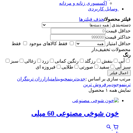
اکسسوری زنانه و مردانه
وسایل کاربردی
فیلتر محصولات
حذف فیلترها
دسته‌بندی
حداقل قیمت
حداکثر قیمت
حداقل امتیاز
فقط کالاهای موجود
فقط
محصولات تخفیف‌دار
رنگ
آبی
بنفش
رزگلد
رنگین کمانی
زرد
زغالی
سبز
سبز آبی
سفید
صورتی
طلایی
فیروزه ای
اعمال فیلتر
مرتب سازی بر اساس :
جدیدترین
محبوبیت
امتیاز
ارزان ترین
گران
ترین
موجودی
پرفروش ترین
نمایش همه ۱ محصول
خون شوخی مصنوعی 60 میلی