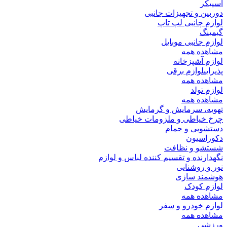
اسپیکر
دوربین و تجهیزات جانبی
لوازم چانبی لپ تاپ
گیمینگ
لوازم جانبی موبایل
مشاهده همه
لوازم آشپزخانه
پذیرایی
لوازم برقی
مشاهده همه
لوازم تولد
مشاهده همه
تهویه، سرمایش و گرمایش
چرخ خیاطی و ملزومات خیاطی
دستشویی و حمام
دکوراسیون
شستشو و نظافت
نگهدارنده و تقسیم کننده لباس و لوازم
نور و روشنایی
هوشمند سازی
لوازم کودک
مشاهده همه
لوازم خودرو و سفر
مشاهده همه
ورزشی