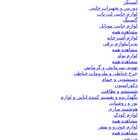
اسپیکر
دوربین و تجهیزات جانبی
لوازم چانبی لپ تاپ
گیمینگ
لوازم جانبی موبایل
مشاهده همه
لوازم آشپزخانه
پذیرایی
لوازم برقی
مشاهده همه
لوازم تولد
مشاهده همه
تهویه، سرمایش و گرمایش
چرخ خیاطی و ملزومات خیاطی
دستشویی و حمام
دکوراسیون
شستشو و نظافت
نگهدارنده و تقسیم کننده لباس و لوازم
نور و روشنایی
هوشمند سازی
لوازم کودک
مشاهده همه
لوازم خودرو و سفر
مشاهده همه
ورزشی