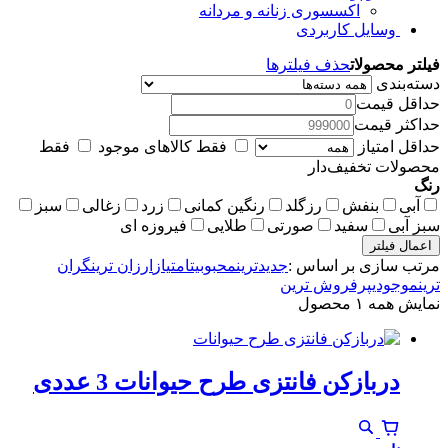
اکسسوری زنانه و مردانه
وسایل کاربردی
فیلتر محصولات
حذف فیلترها
دسته‌بندی
حداقل قیمت
حداکثر قیمت
حداقل امتیاز
فقط کالاهای موجود
فقط
محصولات تخفیف‌دار
رنگ
آبی
بنفش
رزگلد
رنگین کمانی
زرد
زغالی
سبز
سبز آبی
سفید
صورتی
طلایی
فیروزه ای
اعمال فیلتر
مرتب سازی بر اساس :
جدیدترین
محبوبیت
امتیاز
ارزان ترین
گران
ترین
موجودی
پرفروش ترین
نمایش همه ۱ محصول
دربازکن فانتزی طرح حیوانات 3 عددی