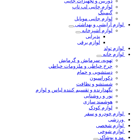
دوربین و تجهیزات جانبی
لوازم چانبی لپ تاپ
گیمینگ
لوازم جانبی موبایل
لوازم آرایشی و بهداشتی
لوازم آشپزخانه
پذیرایی
لوازم برقی
لوازم تولد
لوازم خانه
تهویه، سرمایش و گرمایش
چرخ خیاطی و ملزومات خیاطی
دستشویی و حمام
دکوراسیون
شستشو و نظافت
نگهدارنده و تقسیم کننده لباس و لوازم
نور و روشنایی
هوشمند سازی
لوازم کودک
لوازم خودرو و سفر
ورزشی
لوازم شخصی
لوازم شوخی
مد و پوشاک