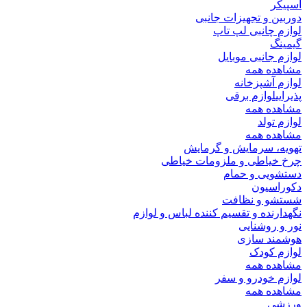
اسپیکر
دوربین و تجهیزات جانبی
لوازم چانبی لپ تاپ
گیمینگ
لوازم جانبی موبایل
مشاهده همه
لوازم آشپزخانه
پذیرایی
لوازم برقی
مشاهده همه
لوازم تولد
مشاهده همه
تهویه، سرمایش و گرمایش
چرخ خیاطی و ملزومات خیاطی
دستشویی و حمام
دکوراسیون
شستشو و نظافت
نگهدارنده و تقسیم کننده لباس و لوازم
نور و روشنایی
هوشمند سازی
لوازم کودک
مشاهده همه
لوازم خودرو و سفر
مشاهده همه
ورزشی