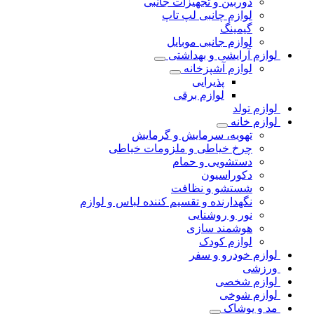
دوربین و تجهیزات جانبی
لوازم چانبی لپ تاپ
گیمینگ
لوازم جانبی موبایل
لوازم آرایشی و بهداشتی
لوازم آشپزخانه
پذیرایی
لوازم برقی
لوازم تولد
لوازم خانه
تهویه، سرمایش و گرمایش
چرخ خیاطی و ملزومات خیاطی
دستشویی و حمام
دکوراسیون
شستشو و نظافت
نگهدارنده و تقسیم کننده لباس و لوازم
نور و روشنایی
هوشمند سازی
لوازم کودک
لوازم خودرو و سفر
ورزشی
لوازم شخصی
لوازم شوخی
مد و پوشاک