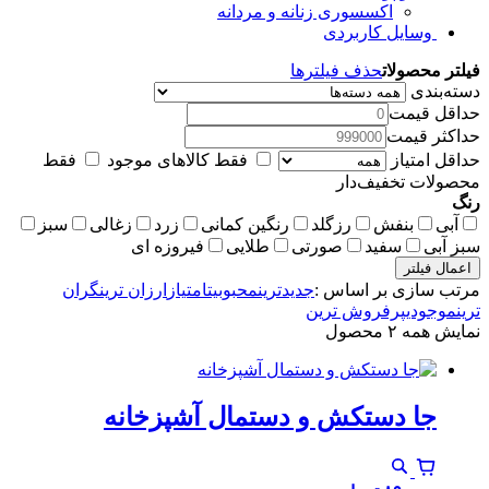
اکسسوری زنانه و مردانه
وسایل کاربردی
فیلتر محصولات
حذف فیلترها
دسته‌بندی
حداقل قیمت
حداکثر قیمت
حداقل امتیاز
فقط کالاهای موجود
فقط
محصولات تخفیف‌دار
رنگ
آبی
بنفش
رزگلد
رنگین کمانی
زرد
زغالی
سبز
سبز آبی
سفید
صورتی
طلایی
فیروزه ای
اعمال فیلتر
مرتب سازی بر اساس :
جدیدترین
محبوبیت
امتیاز
ارزان ترین
گران
ترین
موجودی
پرفروش ترین
نمایش همه ۲ محصول
جا دستکش و دستمال آشپزخانه