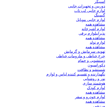
اسپیکر
دوربین و تجهیزات جانبی
لوازم چانبی لپ تاپ
گیمینگ
لوازم جانبی موبایل
مشاهده همه
لوازم آشپزخانه
پذیرایی
لوازم برقی
مشاهده همه
لوازم تولد
مشاهده همه
تهویه، سرمایش و گرمایش
چرخ خیاطی و ملزومات خیاطی
دستشویی و حمام
دکوراسیون
شستشو و نظافت
نگهدارنده و تقسیم کننده لباس و لوازم
نور و روشنایی
هوشمند سازی
لوازم کودک
مشاهده همه
لوازم خودرو و سفر
مشاهده همه
ورزشی