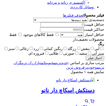
اکسسوری زنانه و مردانه
وسایل کاربردی
فیلتر محصولات
حذف فیلترها
دسته‌بندی
حداقل قیمت
حداکثر قیمت
حداقل امتیاز
فقط کالاهای موجود
فقط
محصولات تخفیف‌دار
رنگ
آبی
بنفش
رزگلد
رنگین کمانی
زرد
زغالی
سبز
سبز آبی
سفید
صورتی
طلایی
فیروزه ای
اعمال فیلتر
مرتب سازی بر اساس :
جدیدترین
محبوبیت
امتیاز
ارزان ترین
گران
ترین
موجودی
پرفروش ترین
نمایش همه ۱ محصول
دستکش اسکاچ دار نانو