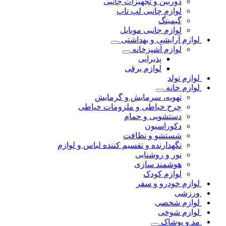
دوربین و تجهیزات جانبی
لوازم چانبی لپ تاپ
گیمینگ
لوازم جانبی موبایل
لوازم آرایشی و بهداشتی
لوازم آشپزخانه
پذیرایی
لوازم برقی
لوازم تولد
لوازم خانه
تهویه، سرمایش و گرمایش
چرخ خیاطی و ملزومات خیاطی
دستشویی و حمام
دکوراسیون
شستشو و نظافت
نگهدارنده و تقسیم کننده لباس و لوازم
نور و روشنایی
هوشمند سازی
لوازم کودک
لوازم خودرو و سفر
ورزشی
لوازم شخصی
لوازم شوخی
مد و پوشاک