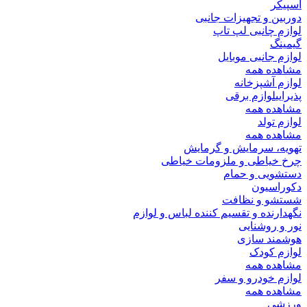
اسپیکر
دوربین و تجهیزات جانبی
لوازم چانبی لپ تاپ
گیمینگ
لوازم جانبی موبایل
مشاهده همه
لوازم آشپزخانه
پذیرایی
لوازم برقی
مشاهده همه
لوازم تولد
مشاهده همه
تهویه، سرمایش و گرمایش
چرخ خیاطی و ملزومات خیاطی
دستشویی و حمام
دکوراسیون
شستشو و نظافت
نگهدارنده و تقسیم کننده لباس و لوازم
نور و روشنایی
هوشمند سازی
لوازم کودک
مشاهده همه
لوازم خودرو و سفر
مشاهده همه
ورزشی