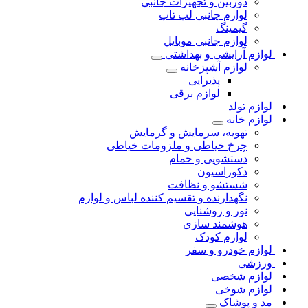
دوربین و تجهیزات جانبی
لوازم چانبی لپ تاپ
گیمینگ
لوازم جانبی موبایل
لوازم آرایشی و بهداشتی
لوازم آشپزخانه
پذیرایی
لوازم برقی
لوازم تولد
لوازم خانه
تهویه، سرمایش و گرمایش
چرخ خیاطی و ملزومات خیاطی
دستشویی و حمام
دکوراسیون
شستشو و نظافت
نگهدارنده و تقسیم کننده لباس و لوازم
نور و روشنایی
هوشمند سازی
لوازم کودک
لوازم خودرو و سفر
ورزشی
لوازم شخصی
لوازم شوخی
مد و پوشاک