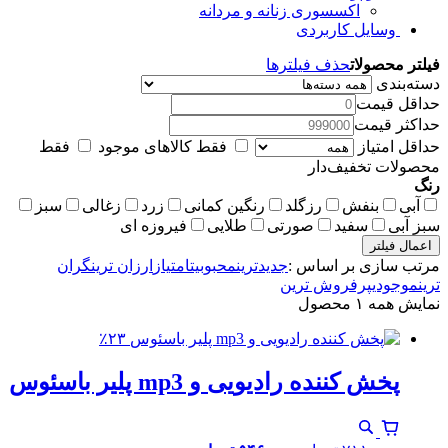
اکسسوری زنانه و مردانه
وسایل کاربردی
فیلتر محصولات
حذف فیلترها
دسته‌بندی
حداقل قیمت
حداکثر قیمت
حداقل امتیاز
فقط کالاهای موجود
فقط
محصولات تخفیف‌دار
رنگ
آبی
بنفش
رزگلد
رنگین کمانی
زرد
زغالی
سبز
سبز آبی
سفید
صورتی
طلایی
فیروزه ای
اعمال فیلتر
مرتب سازی بر اساس :
جدیدترین
محبوبیت
امتیاز
ارزان ترین
گران
ترین
موجودی
پرفروش ترین
نمایش همه ۱ محصول
٪۲۳
پخش کننده رادیویی و mp3 پلیر باسئوس