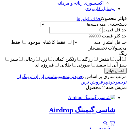
اکسسوری زنانه و مردانه
وسایل کاربردی
فیلتر محصولات
حذف فیلترها
دسته‌بندی
حداقل قیمت
حداکثر قیمت
حداقل امتیاز
فقط کالاهای موجود
فقط
محصولات تخفیف‌دار
رنگ
آبی
بنفش
رزگلد
رنگین کمانی
زرد
زغالی
سبز
سبز آبی
سفید
صورتی
طلایی
فیروزه ای
اعمال فیلتر
مرتب سازی بر اساس :
جدیدترین
محبوبیت
امتیاز
ارزان ترین
گران
ترین
موجودی
پرفروش ترین
نمایش همه ۲ محصول
شاسی گیمینگ Airdrop