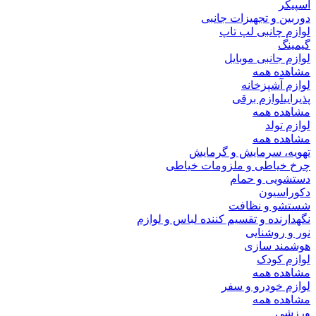
اسپیکر
دوربین و تجهیزات جانبی
لوازم چانبی لپ تاپ
گیمینگ
لوازم جانبی موبایل
مشاهده همه
لوازم آشپزخانه
پذیرایی
لوازم برقی
مشاهده همه
لوازم تولد
مشاهده همه
تهویه، سرمایش و گرمایش
چرخ خیاطی و ملزومات خیاطی
دستشویی و حمام
دکوراسیون
شستشو و نظافت
نگهدارنده و تقسیم کننده لباس و لوازم
نور و روشنایی
هوشمند سازی
لوازم کودک
مشاهده همه
لوازم خودرو و سفر
مشاهده همه
ورزشی