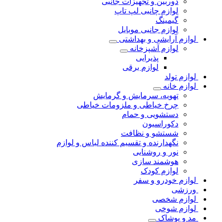
دوربین و تجهیزات جانبی
لوازم چانبی لپ تاپ
گیمینگ
لوازم جانبی موبایل
لوازم آرایشی و بهداشتی
لوازم آشپزخانه
پذیرایی
لوازم برقی
لوازم تولد
لوازم خانه
تهویه، سرمایش و گرمایش
چرخ خیاطی و ملزومات خیاطی
دستشویی و حمام
دکوراسیون
شستشو و نظافت
نگهدارنده و تقسیم کننده لباس و لوازم
نور و روشنایی
هوشمند سازی
لوازم کودک
لوازم خودرو و سفر
ورزشی
لوازم شخصی
لوازم شوخی
مد و پوشاک