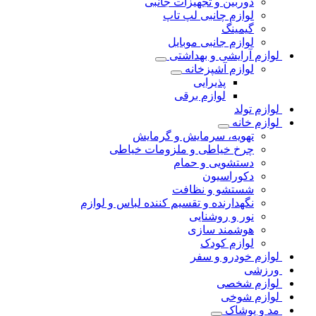
دوربین و تجهیزات جانبی
لوازم چانبی لپ تاپ
گیمینگ
لوازم جانبی موبایل
لوازم آرایشی و بهداشتی
لوازم آشپزخانه
پذیرایی
لوازم برقی
لوازم تولد
لوازم خانه
تهویه، سرمایش و گرمایش
چرخ خیاطی و ملزومات خیاطی
دستشویی و حمام
دکوراسیون
شستشو و نظافت
نگهدارنده و تقسیم کننده لباس و لوازم
نور و روشنایی
هوشمند سازی
لوازم کودک
لوازم خودرو و سفر
ورزشی
لوازم شخصی
لوازم شوخی
مد و پوشاک