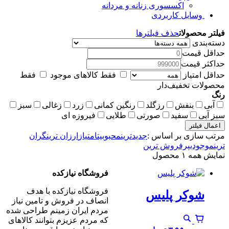
اکسسوری زنانه و مردانه
وسایل کاربردی
فیلتر محصولات
حذف فیلترها
دسته‌بندی
حداقل قیمت
حداکثر قیمت
حداقل امتیاز
فقط کالاهای موجود
فقط
محصولات تخفیف‌دار
رنگ
آبی
بنفش
رزگلد
رنگین کمانی
زرد
زغالی
سبز
سبز آبی
سفید
صورتی
طلایی
فیروزه ای
اعمال فیلتر
مرتب سازی بر اساس :
جدیدترین
محبوبیت
امتیاز
ارزان ترین
گران
ترین
موجودی
پرفروش ترین
نمایش همه ۱ محصول
فروشگاه نیازکده
فروشگاه نیازکده با هدف
شوکر پلیس
انصاف در فروش و تامین نیاز
مردم ایران زمینم طراحی شده
که مردم عزیزم بتوانند کالاهای