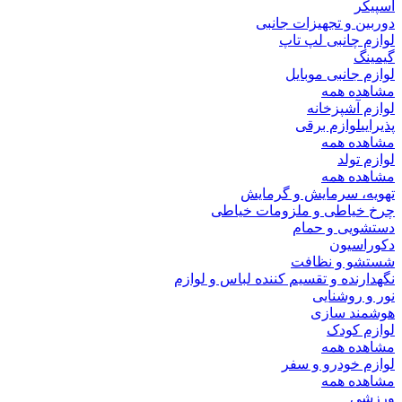
اسپیکر
دوربین و تجهیزات جانبی
لوازم چانبی لپ تاپ
گیمینگ
لوازم جانبی موبایل
مشاهده همه
لوازم آشپزخانه
پذیرایی
لوازم برقی
مشاهده همه
لوازم تولد
مشاهده همه
تهویه، سرمایش و گرمایش
چرخ خیاطی و ملزومات خیاطی
دستشویی و حمام
دکوراسیون
شستشو و نظافت
نگهدارنده و تقسیم کننده لباس و لوازم
نور و روشنایی
هوشمند سازی
لوازم کودک
مشاهده همه
لوازم خودرو و سفر
مشاهده همه
ورزشی