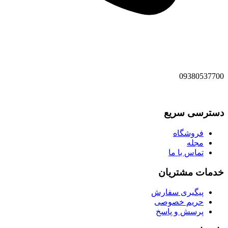
09380537700
دسترسی سریع
فروشگاه
مجله
تماس با ما
خدمات مشتریان
پیگیری سفارش
حریم خصوصی
پرسش و پاسخ