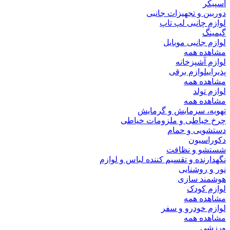
اسپیکر
دوربین و تجهیزات جانبی
لوازم چانبی لپ تاپ
گیمینگ
لوازم جانبی موبایل
مشاهده همه
لوازم آشپزخانه
پذیرایی
لوازم برقی
مشاهده همه
لوازم تولد
مشاهده همه
تهویه، سرمایش و گرمایش
چرخ خیاطی و ملزومات خیاطی
دستشویی و حمام
دکوراسیون
شستشو و نظافت
نگهدارنده و تقسیم کننده لباس و لوازم
نور و روشنایی
هوشمند سازی
لوازم کودک
مشاهده همه
لوازم خودرو و سفر
مشاهده همه
ورزشی