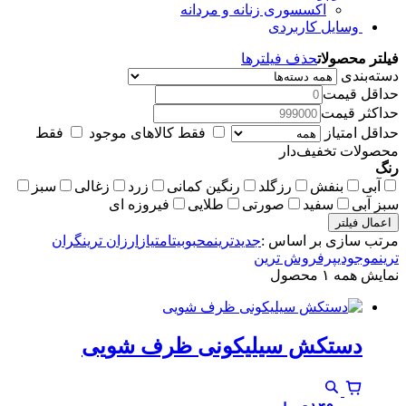
اکسسوری زنانه و مردانه
وسایل کاربردی
فیلتر محصولات
حذف فیلترها
دسته‌بندی
حداقل قیمت
حداکثر قیمت
حداقل امتیاز
فقط کالاهای موجود
فقط
محصولات تخفیف‌دار
رنگ
آبی
بنفش
رزگلد
رنگین کمانی
زرد
زغالی
سبز
سبز آبی
سفید
صورتی
طلایی
فیروزه ای
اعمال فیلتر
مرتب سازی بر اساس :
جدیدترین
محبوبیت
امتیاز
ارزان ترین
گران
ترین
موجودی
پرفروش ترین
نمایش همه ۱ محصول
دستکش سیلیکونی ظرف شویی