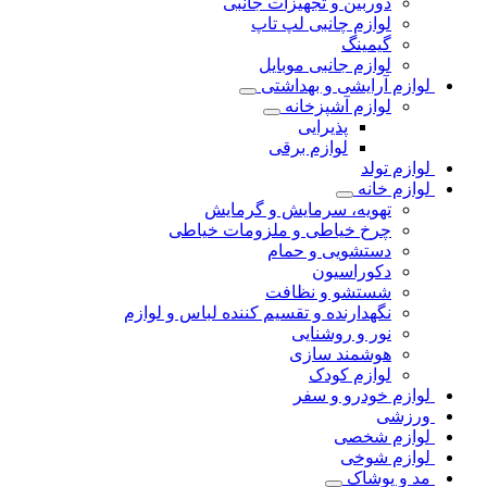
دوربین و تجهیزات جانبی
لوازم چانبی لپ تاپ
گیمینگ
لوازم جانبی موبایل
لوازم آرایشی و بهداشتی
لوازم آشپزخانه
پذیرایی
لوازم برقی
لوازم تولد
لوازم خانه
تهویه، سرمایش و گرمایش
چرخ خیاطی و ملزومات خیاطی
دستشویی و حمام
دکوراسیون
شستشو و نظافت
نگهدارنده و تقسیم کننده لباس و لوازم
نور و روشنایی
هوشمند سازی
لوازم کودک
لوازم خودرو و سفر
ورزشی
لوازم شخصی
لوازم شوخی
مد و پوشاک