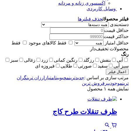
اکسسوری زنانه و مردانه
وسایل کاربردی
فیلتر محصولات
حذف فیلترها
دسته‌بندی
حداقل قیمت
حداکثر قیمت
حداقل امتیاز
فقط کالاهای موجود
فقط
محصولات تخفیف‌دار
رنگ
آبی
بنفش
رزگلد
رنگین کمانی
زرد
زغالی
سبز
سبز آبی
سفید
صورتی
طلایی
فیروزه ای
اعمال فیلتر
مرتب سازی بر اساس :
جدیدترین
محبوبیت
امتیاز
ارزان ترین
گران
ترین
موجودی
پرفروش ترین
نمایش همه ۱ محصول
ظرف تنقلات طرح کاج