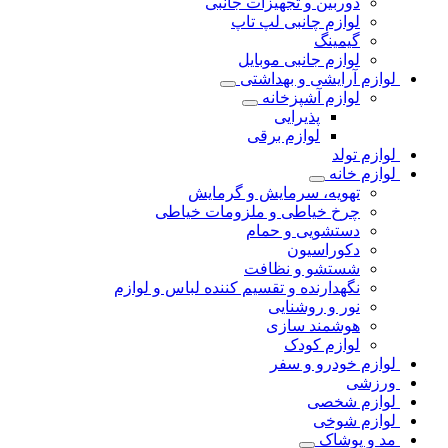
دوربین و تجهیزات جانبی
لوازم چانبی لپ تاپ
گیمینگ
لوازم جانبی موبایل
لوازم آرایشی و بهداشتی
لوازم آشپزخانه
پذیرایی
لوازم برقی
لوازم تولد
لوازم خانه
تهویه، سرمایش و گرمایش
چرخ خیاطی و ملزومات خیاطی
دستشویی و حمام
دکوراسیون
شستشو و نظافت
نگهدارنده و تقسیم کننده لباس و لوازم
نور و روشنایی
هوشمند سازی
لوازم کودک
لوازم خودرو و سفر
ورزشی
لوازم شخصی
لوازم شوخی
مد و پوشاک