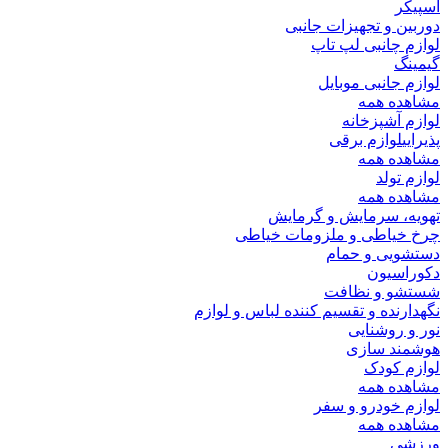
اسپیکر
دوربین و تجهیزات جانبی
لوازم چانبی لپ تاپ
گیمینگ
لوازم جانبی موبایل
مشاهده همه
لوازم آشپزخانه
پذیرایی
لوازم برقی
مشاهده همه
لوازم تولد
مشاهده همه
تهویه، سرمایش و گرمایش
چرخ خیاطی و ملزومات خیاطی
دستشویی و حمام
دکوراسیون
شستشو و نظافت
نگهدارنده و تقسیم کننده لباس و لوازم
نور و روشنایی
هوشمند سازی
لوازم کودک
مشاهده همه
لوازم خودرو و سفر
مشاهده همه
ورزشی