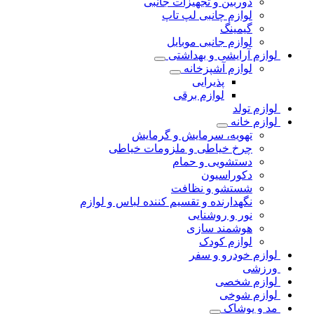
دوربین و تجهیزات جانبی
لوازم چانبی لپ تاپ
گیمینگ
لوازم جانبی موبایل
لوازم آرایشی و بهداشتی
لوازم آشپزخانه
پذیرایی
لوازم برقی
لوازم تولد
لوازم خانه
تهویه، سرمایش و گرمایش
چرخ خیاطی و ملزومات خیاطی
دستشویی و حمام
دکوراسیون
شستشو و نظافت
نگهدارنده و تقسیم کننده لباس و لوازم
نور و روشنایی
هوشمند سازی
لوازم کودک
لوازم خودرو و سفر
ورزشی
لوازم شخصی
لوازم شوخی
مد و پوشاک