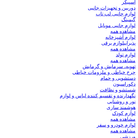
اسپیکر
دوربین و تجهیزات جانبی
لوازم چانبی لپ تاپ
گیمینگ
لوازم جانبی موبایل
مشاهده همه
لوازم آشپزخانه
پذیرایی
لوازم برقی
مشاهده همه
لوازم تولد
مشاهده همه
تهویه، سرمایش و گرمایش
چرخ خیاطی و ملزومات خیاطی
دستشویی و حمام
دکوراسیون
شستشو و نظافت
نگهدارنده و تقسیم کننده لباس و لوازم
نور و روشنایی
هوشمند سازی
لوازم کودک
مشاهده همه
لوازم خودرو و سفر
مشاهده همه
ورزشی