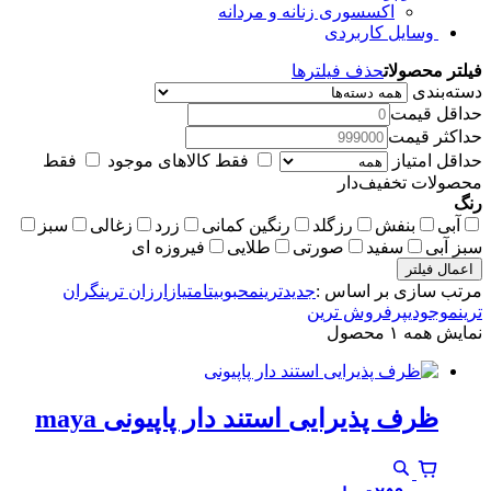
اکسسوری زنانه و مردانه
وسایل کاربردی
فیلتر محصولات
حذف فیلترها
دسته‌بندی
حداقل قیمت
حداکثر قیمت
حداقل امتیاز
فقط کالاهای موجود
فقط
محصولات تخفیف‌دار
رنگ
آبی
بنفش
رزگلد
رنگین کمانی
زرد
زغالی
سبز
سبز آبی
سفید
صورتی
طلایی
فیروزه ای
اعمال فیلتر
مرتب سازی بر اساس :
جدیدترین
محبوبیت
امتیاز
ارزان ترین
گران
ترین
موجودی
پرفروش ترین
نمایش همه ۱ محصول
ظرف پذیرایی استند دار پاپیونی maya