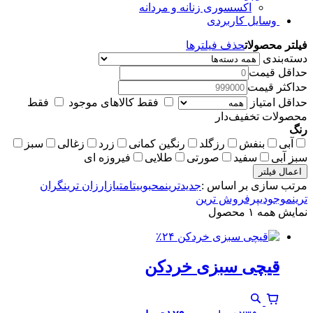
اکسسوری زنانه و مردانه
وسایل کاربردی
فیلتر محصولات
حذف فیلترها
دسته‌بندی
حداقل قیمت
حداکثر قیمت
حداقل امتیاز
فقط کالاهای موجود
فقط
محصولات تخفیف‌دار
رنگ
آبی
بنفش
رزگلد
رنگین کمانی
زرد
زغالی
سبز
سبز آبی
سفید
صورتی
طلایی
فیروزه ای
اعمال فیلتر
مرتب سازی بر اساس :
جدیدترین
محبوبیت
امتیاز
ارزان ترین
گران
ترین
موجودی
پرفروش ترین
نمایش همه ۱ محصول
٪۲۴
قیچی سبزی خردکن