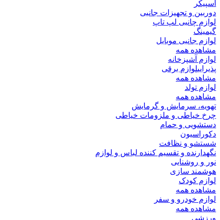
اسپیکر
دوربین و تجهیزات جانبی
لوازم چانبی لپ تاپ
گیمینگ
لوازم جانبی موبایل
مشاهده همه
لوازم آشپزخانه
پذیرایی
لوازم برقی
مشاهده همه
لوازم تولد
مشاهده همه
تهویه، سرمایش و گرمایش
چرخ خیاطی و ملزومات خیاطی
دستشویی و حمام
دکوراسیون
شستشو و نظافت
نگهدارنده و تقسیم کننده لباس و لوازم
نور و روشنایی
هوشمند سازی
لوازم کودک
مشاهده همه
لوازم خودرو و سفر
مشاهده همه
ورزشی