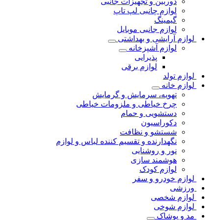
دوربین و تجهیزات جانبی
لوازم چانبی لپ تاپ
گیمینگ
لوازم جانبی موبایل
لوازم آرایشی و بهداشتی
لوازم آشپزخانه
پذیرایی
لوازم برقی
لوازم تولد
لوازم خانه
تهویه، سرمایش و گرمایش
چرخ خیاطی و ملزومات خیاطی
دستشویی و حمام
دکوراسیون
شستشو و نظافت
نگهدارنده و تقسیم کننده لباس و لوازم
نور و روشنایی
هوشمند سازی
لوازم کودک
لوازم خودرو و سفر
ورزشی
لوازم شخصی
لوازم شوخی
مد و پوشاک