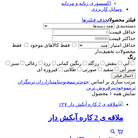
اکسسوری زنانه و مردانه
وسایل کاربردی
فیلتر محصولات
حذف فیلترها
دسته‌بندی
حداقل قیمت
حداکثر قیمت
حداقل امتیاز
فقط کالاهای موجود
فقط
محصولات تخفیف‌دار
رنگ
آبی
بنفش
رزگلد
رنگین کمانی
زرد
زغالی
سبز
سبز آبی
سفید
صورتی
طلایی
فیروزه ای
اعمال فیلتر
مرتب سازی بر اساس :
جدیدترین
محبوبیت
امتیاز
ارزان ترین
گران
ترین
موجودی
پرفروش ترین
نمایش همه ۱ محصول
٪۲۷
ملاقه ی 2 کاره آبکش دار