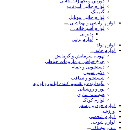
دوربین و تجهیزات جانبی
لوازم چانبی لپ تاپ
گیمینگ
لوازم جانبی موبایل
لوازم آرایشی و بهداشتی
لوازم آشپزخانه
پذیرایی
لوازم برقی
لوازم تولد
لوازم خانه
تهویه، سرمایش و گرمایش
چرخ خیاطی و ملزومات خیاطی
دستشویی و حمام
دکوراسیون
شستشو و نظافت
نگهدارنده و تقسیم کننده لباس و لوازم
نور و روشنایی
هوشمند سازی
لوازم کودک
لوازم خودرو و سفر
ورزشی
لوازم شخصی
لوازم شوخی
مد و پوشاک