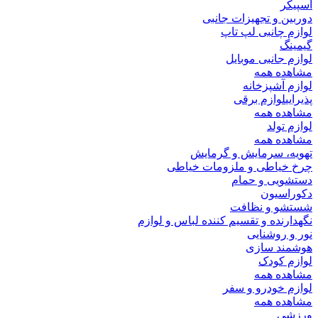
اسپیکر
دوربین و تجهیزات جانبی
لوازم چانبی لپ تاپ
گیمینگ
لوازم جانبی موبایل
مشاهده همه
لوازم آشپزخانه
پذیرایی
لوازم برقی
مشاهده همه
لوازم تولد
مشاهده همه
تهویه، سرمایش و گرمایش
چرخ خیاطی و ملزومات خیاطی
دستشویی و حمام
دکوراسیون
شستشو و نظافت
نگهدارنده و تقسیم کننده لباس و لوازم
نور و روشنایی
هوشمند سازی
لوازم کودک
مشاهده همه
لوازم خودرو و سفر
مشاهده همه
ورزشی