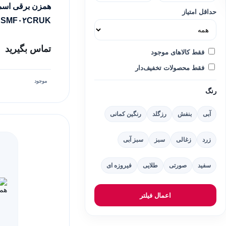
حداقل امتیاز
SMF۰۲CRUK
تماس بگیرید
فقط کالاهای موجود
فقط محصولات تخفیف‌دار
موجود
رنگ
آبی
بنفش
رزگلد
رنگین کمانی
زرد
زغالی
سبز
سبز آبی
سفید
صورتی
طلایی
فیروزه ای
اعمال فیلتر