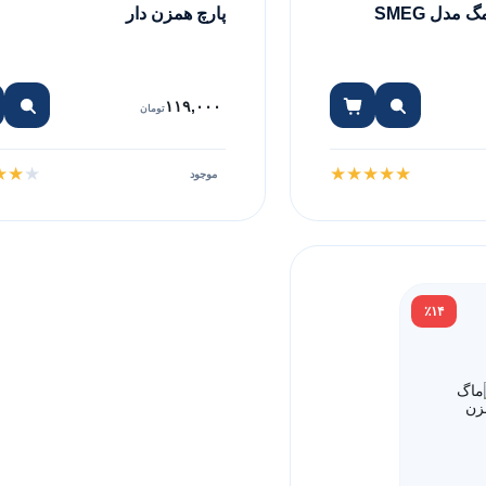
همزن برقی اسمگ مدل SMEG
پارچ همزن دار
۱۱۹,۰۰۰
تومان
★
★
★
★
★
★
★
★
موجود
٪۱۴