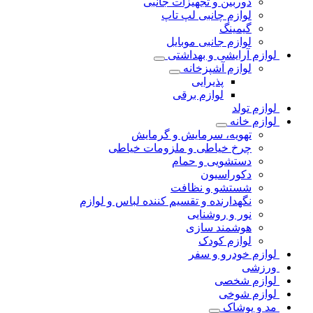
دوربین و تجهیزات جانبی
لوازم چانبی لپ تاپ
گیمینگ
لوازم جانبی موبایل
لوازم آرایشی و بهداشتی
لوازم آشپزخانه
پذیرایی
لوازم برقی
لوازم تولد
لوازم خانه
تهویه، سرمایش و گرمایش
چرخ خیاطی و ملزومات خیاطی
دستشویی و حمام
دکوراسیون
شستشو و نظافت
نگهدارنده و تقسیم کننده لباس و لوازم
نور و روشنایی
هوشمند سازی
لوازم کودک
لوازم خودرو و سفر
ورزشی
لوازم شخصی
لوازم شوخی
مد و پوشاک