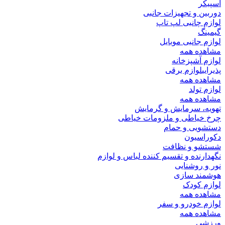
اسپیکر
دوربین و تجهیزات جانبی
لوازم چانبی لپ تاپ
گیمینگ
لوازم جانبی موبایل
مشاهده همه
لوازم آشپزخانه
پذیرایی
لوازم برقی
مشاهده همه
لوازم تولد
مشاهده همه
تهویه، سرمایش و گرمایش
چرخ خیاطی و ملزومات خیاطی
دستشویی و حمام
دکوراسیون
شستشو و نظافت
نگهدارنده و تقسیم کننده لباس و لوازم
نور و روشنایی
هوشمند سازی
لوازم کودک
مشاهده همه
لوازم خودرو و سفر
مشاهده همه
ورزشی