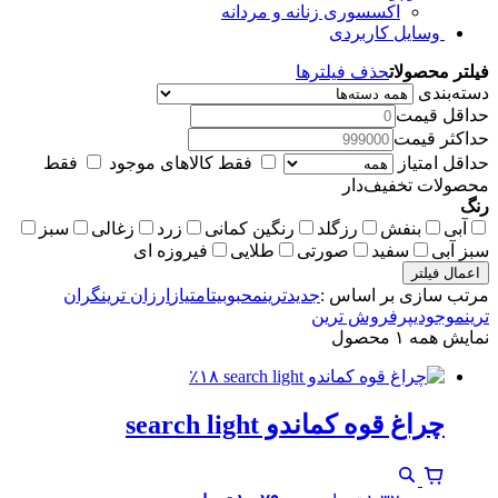
اکسسوری زنانه و مردانه
وسایل کاربردی
فیلتر محصولات
حذف فیلترها
دسته‌بندی
حداقل قیمت
حداکثر قیمت
حداقل امتیاز
فقط کالاهای موجود
فقط
محصولات تخفیف‌دار
رنگ
آبی
بنفش
رزگلد
رنگین کمانی
زرد
زغالی
سبز
سبز آبی
سفید
صورتی
طلایی
فیروزه ای
اعمال فیلتر
مرتب سازی بر اساس :
جدیدترین
محبوبیت
امتیاز
ارزان ترین
گران
ترین
موجودی
پرفروش ترین
نمایش همه ۱ محصول
٪۱۸
چراغ قوه کماندو search light