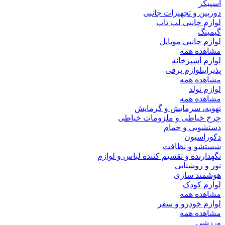
اسپیکر
دوربین و تجهیزات جانبی
لوازم چانبی لپ تاپ
گیمینگ
لوازم جانبی موبایل
مشاهده همه
لوازم آشپزخانه
پذیرایی
لوازم برقی
مشاهده همه
لوازم تولد
مشاهده همه
تهویه، سرمایش و گرمایش
چرخ خیاطی و ملزومات خیاطی
دستشویی و حمام
دکوراسیون
شستشو و نظافت
نگهدارنده و تقسیم کننده لباس و لوازم
نور و روشنایی
هوشمند سازی
لوازم کودک
مشاهده همه
لوازم خودرو و سفر
مشاهده همه
ورزشی