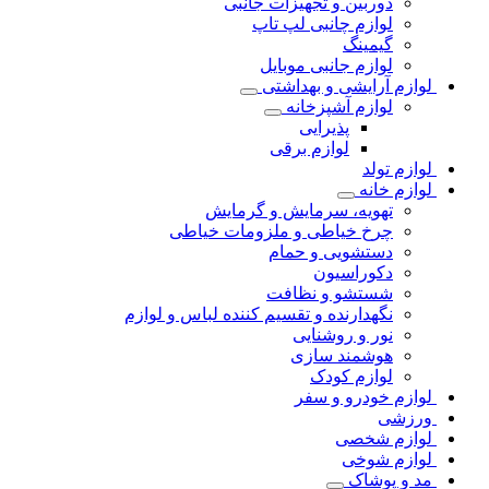
دوربین و تجهیزات جانبی
لوازم چانبی لپ تاپ
گیمینگ
لوازم جانبی موبایل
لوازم آرایشی و بهداشتی
لوازم آشپزخانه
پذیرایی
لوازم برقی
لوازم تولد
لوازم خانه
تهویه، سرمایش و گرمایش
چرخ خیاطی و ملزومات خیاطی
دستشویی و حمام
دکوراسیون
شستشو و نظافت
نگهدارنده و تقسیم کننده لباس و لوازم
نور و روشنایی
هوشمند سازی
لوازم کودک
لوازم خودرو و سفر
ورزشی
لوازم شخصی
لوازم شوخی
مد و پوشاک