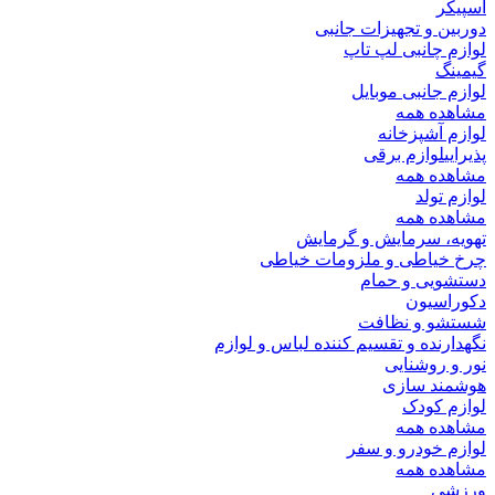
اسپیکر
دوربین و تجهیزات جانبی
لوازم چانبی لپ تاپ
گیمینگ
لوازم جانبی موبایل
مشاهده همه
لوازم آشپزخانه
پذیرایی
لوازم برقی
مشاهده همه
لوازم تولد
مشاهده همه
تهویه، سرمایش و گرمایش
چرخ خیاطی و ملزومات خیاطی
دستشویی و حمام
دکوراسیون
شستشو و نظافت
نگهدارنده و تقسیم کننده لباس و لوازم
نور و روشنایی
هوشمند سازی
لوازم کودک
مشاهده همه
لوازم خودرو و سفر
مشاهده همه
ورزشی