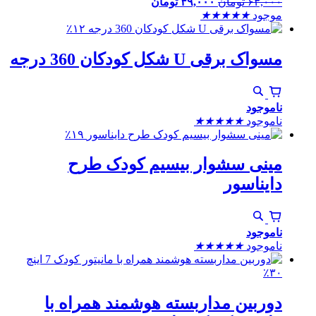
۶۳,۰۰۰
تومان
۴۹,۰۰۰
تومان
موجود
★
★
★
★
★
٪۱۲
مسواک برقی U شکل کودکان 360 درجه
ناموجود
ناموجود
★
★
★
★
★
٪۱۹
مینی سشوار بیسیم کودک طرح
دایناسور
ناموجود
ناموجود
★
★
★
★
★
٪۳۰
دوربین مداربسته هوشمند همراه با