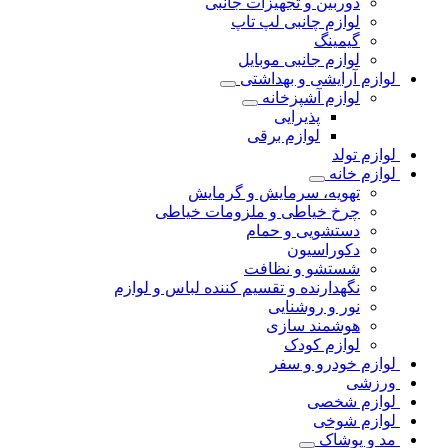
دوربین و تجهیزات جانبی
لوازم چانبی لپ تاپ
گیمینگ
لوازم جانبی موبایل
لوازم آرایشی و بهداشتی
لوازم آشپزخانه
پذیرایی
لوازم برقی
لوازم تولد
لوازم خانه
تهویه، سرمایش و گرمایش
چرخ خیاطی و ملزومات خیاطی
دستشویی و حمام
دکوراسیون
شستشو و نظافت
نگهدارنده و تقسیم کننده لباس و لوازم
نور و روشنایی
هوشمند سازی
لوازم کودک
لوازم خودرو و سفر
ورزشی
لوازم شخصی
لوازم شوخی
مد و پوشاک