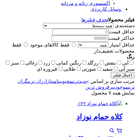
اکسسوری زنانه و مردانه
وسایل کاربردی
فیلتر محصولات
حذف فیلترها
دسته‌بندی
حداقل قیمت
حداکثر قیمت
حداقل امتیاز
فقط کالاهای موجود
فقط
محصولات تخفیف‌دار
رنگ
آبی
بنفش
رزگلد
رنگین کمانی
زرد
زغالی
سبز
سبز آبی
سفید
صورتی
طلایی
فیروزه ای
اعمال فیلتر
مرتب سازی بر اساس :
جدیدترین
محبوبیت
امتیاز
ارزان ترین
گران
ترین
موجودی
پرفروش ترین
نمایش همه ۷ محصول
٪۲۲
کلاه حمام نوزاد