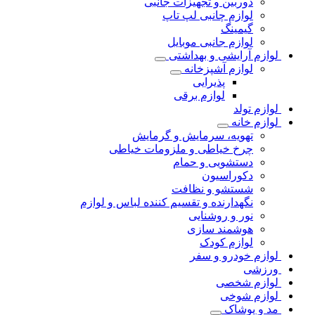
دوربین و تجهیزات جانبی
لوازم چانبی لپ تاپ
گیمینگ
لوازم جانبی موبایل
لوازم آرایشی و بهداشتی
لوازم آشپزخانه
پذیرایی
لوازم برقی
لوازم تولد
لوازم خانه
تهویه، سرمایش و گرمایش
چرخ خیاطی و ملزومات خیاطی
دستشویی و حمام
دکوراسیون
شستشو و نظافت
نگهدارنده و تقسیم کننده لباس و لوازم
نور و روشنایی
هوشمند سازی
لوازم کودک
لوازم خودرو و سفر
ورزشی
لوازم شخصی
لوازم شوخی
مد و پوشاک