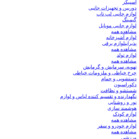
اسپیکر
دوربین و تجهیزات جانبی
لوازم چانبی لپ تاپ
گیمینگ
لوازم جانبی موبایل
مشاهده همه
لوازم آشپزخانه
پذیرایی
لوازم برقی
مشاهده همه
لوازم تولد
مشاهده همه
تهویه، سرمایش و گرمایش
چرخ خیاطی و ملزومات خیاطی
دستشویی و حمام
دکوراسیون
شستشو و نظافت
نگهدارنده و تقسیم کننده لباس و لوازم
نور و روشنایی
هوشمند سازی
لوازم کودک
مشاهده همه
لوازم خودرو و سفر
مشاهده همه
ورزشی