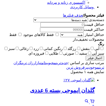
اکسسوری زنانه و مردانه
وسایل کاربردی
فیلتر محصولات
حذف فیلترها
دسته‌بندی
حداقل قیمت
حداکثر قیمت
حداقل امتیاز
فقط کالاهای موجود
فقط
محصولات تخفیف‌دار
رنگ
آبی
بنفش
رزگلد
رنگین کمانی
زرد
زغالی
سبز
سبز آبی
سفید
صورتی
طلایی
فیروزه ای
اعمال فیلتر
مرتب سازی بر اساس :
جدیدترین
محبوبیت
امتیاز
ارزان ترین
گران
ترین
موجودی
پرفروش ترین
نمایش همه ۱ محصول
٪۲۷
گلدان ایموجی بسته 6 عددی