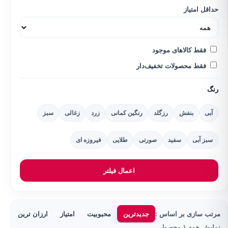
حداقل امتیاز
فقط کالاهای موجود
فقط محصولات تخفیف‌دار
رنگ
آبی
بنفش
رزگلد
رنگین کمانی
زرد
زغالی
سبز
سبز آبی
سفید
صورتی
طلایی
فیروزه ای
اعمال فیلتر
مرتب سازی بر اساس :
جدیدترین
محبوبیت
امتیاز
ارزان ترین
گر
نمایش همه ۱ محصول