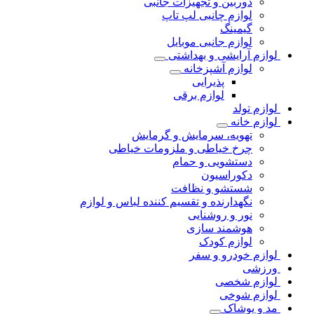
دوربین و تجهیزات جانبی
لوازم چانبی لپ تاپ
گیمینگ
لوازم جانبی موبایل
لوازم آرایشی و بهداشتی
لوازم آشپزخانه
پذیرایی
لوازم برقی
لوازم تولد
لوازم خانه
تهویه، سرمایش و گرمایش
چرخ خیاطی و ملزومات خیاطی
دستشویی و حمام
دکوراسیون
شستشو و نظافت
نگهدارنده و تقسیم کننده لباس و لوازم
نور و روشنایی
هوشمند سازی
لوازم کودک
لوازم خودرو و سفر
ورزشی
لوازم شخصی
لوازم شوخی
مد و پوشاک