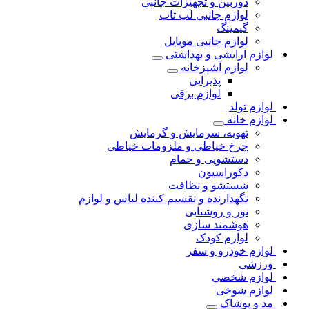
دوربین و تجهیزات جانبی
لوازم چانبی لپ تاپ
گیمینگ
لوازم جانبی موبایل
لوازم آرایشی و بهداشتی
لوازم آشپزخانه
پذیرایی
لوازم برقی
لوازم تولد
لوازم خانه
تهویه، سرمایش و گرمایش
چرخ خیاطی و ملزومات خیاطی
دستشویی و حمام
دکوراسیون
شستشو و نظافت
نگهدارنده و تقسیم کننده لباس و لوازم
نور و روشنایی
هوشمند سازی
لوازم کودک
لوازم خودرو و سفر
ورزشی
لوازم شخصی
لوازم شوخی
مد و پوشاک