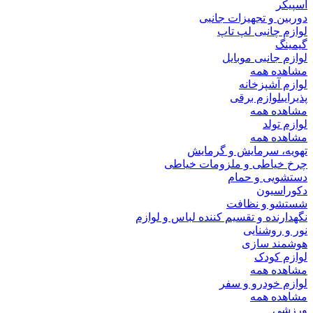
اسپیکر
دوربین و تجهیزات جانبی
لوازم چانبی لپ تاپ
گیمینگ
لوازم جانبی موبایل
مشاهده همه
لوازم آشپزخانه
پذیرایی
لوازم برقی
مشاهده همه
لوازم تولد
مشاهده همه
تهویه، سرمایش و گرمایش
چرخ خیاطی و ملزومات خیاطی
دستشویی و حمام
دکوراسیون
شستشو و نظافت
نگهدارنده و تقسیم کننده لباس و لوازم
نور و روشنایی
هوشمند سازی
لوازم کودک
مشاهده همه
لوازم خودرو و سفر
مشاهده همه
ورزشی