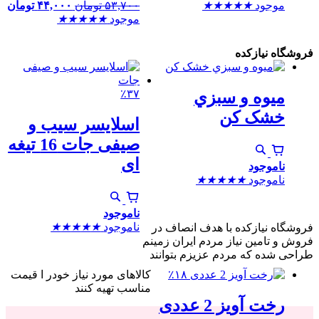
موجود
★
★
★
★
★
۵۳,۷۰۰
تومان
۴۴,۰۰۰
تومان
موجود
★
★
★
★
★
فروشگاه نیازکده
٪۳۷
ميوه و سبزي
خشک کن
اسلایسر سیب و
صیفی جات 16 تیغه
ای
ناموجود
ناموجود
★
★
★
★
★
ناموجود
ناموجود
★
★
★
★
★
فروشگاه نیازکده با هدف انصاف در
فروش و تامین نیاز مردم ایران زمینم
طراحی شده که مردم عزیزم بتوانند
٪۱۸
کالاهای مورد نیاز خودر ا قیمت
مناسب تهیه کنند
رخت آویز 2 عددی