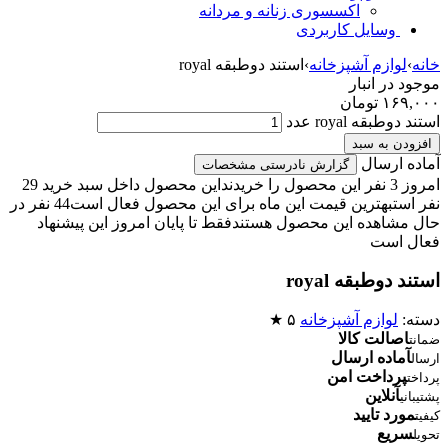
اکسسوری زنانه و مردانه
وسایل کاربردی
خانه
›
لوازم آشپزخانه
›
استند دوطبقه royal
موجود در انبار
۱۶۹,۰۰۰
تومان
استند دوطبقه royal عدد
افزودن به سبد
آماده ارسال
گزارش نادرستی مشخصات
امروز 3 نفر این محصول را خریدند
این محصول داخل سبد خرید 29
نفر است
بهترین قیمت این ماه برای این محصول فعال است
44 نفر در
حال مشاهده این محصول هستند
فقط تا پایان امروز این پیشنهاد
فعال است
استند دوطبقه royal
دسته:
لوازم آشپزخانه
۵ ★
اصالت کالا
ضمانت
آماده ارسال
ارسال
پرداخت امن
پرداخت
آنلاین
پشتیبانی
مورد تایید
کیفیت
سریع
تحویل