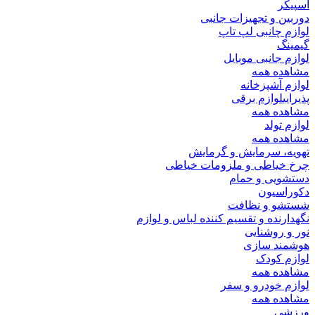
اسپیکر
دوربین و تجهیزات جانبی
لوازم چانبی لپ تاپ
گیمینگ
لوازم جانبی موبایل
مشاهده همه
لوازم آشپزخانه
پذیرایی
لوازم برقی
مشاهده همه
لوازم تولد
مشاهده همه
تهویه، سرمایش و گرمایش
چرخ خیاطی و ملزومات خیاطی
دستشویی و حمام
دکوراسیون
شستشو و نظافت
نگهدارنده و تقسیم کننده لباس و لوازم
نور و روشنایی
هوشمند سازی
لوازم کودک
مشاهده همه
لوازم خودرو و سفر
مشاهده همه
ورزشی