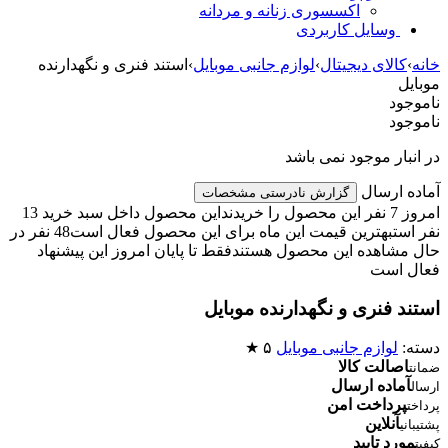
اکسسوری زنانه و مردانه
وسایل کاربردی
خانه
›
کالای دیجیتال
›
لوازم جانبی موبایل
›
استند فنری و نگهدارنده
موبایل
ناموجود
ناموجود
در انبار موجود نمی باشد
آماده ارسال
گزارش نادرستی مشخصات
امروز 7 نفر این محصول را خریدند
این محصول داخل سبد خرید 13
نفر است
بهترین قیمت این ماه برای این محصول فعال است
48 نفر در
حال مشاهده این محصول هستند
فقط تا پایان امروز این پیشنهاد
فعال است
استند فنری و نگهدارنده موبایل
دسته:
لوازم جانبی موبایل
۵ ★
اصالت کالا
ضمانت
آماده ارسال
ارسال
پرداخت امن
پرداخت
آنلاین
پشتیبانی
مورد تایید
کیفیت