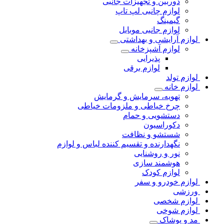
دوربین و تجهیزات جانبی
لوازم چانبی لپ تاپ
گیمینگ
لوازم جانبی موبایل
لوازم آرایشی و بهداشتی
لوازم آشپزخانه
پذیرایی
لوازم برقی
لوازم تولد
لوازم خانه
تهویه، سرمایش و گرمایش
چرخ خیاطی و ملزومات خیاطی
دستشویی و حمام
دکوراسیون
شستشو و نظافت
نگهدارنده و تقسیم کننده لباس و لوازم
نور و روشنایی
هوشمند سازی
لوازم کودک
لوازم خودرو و سفر
ورزشی
لوازم شخصی
لوازم شوخی
مد و پوشاک