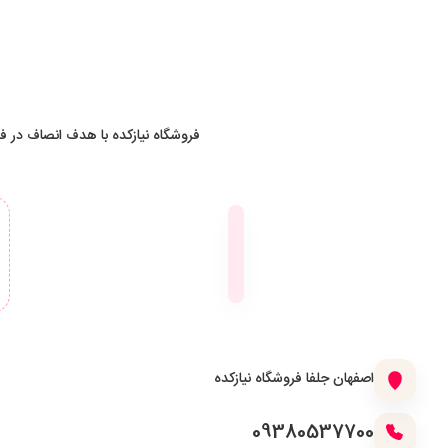
فروشگاه نیازکده با هدف انصاف در فر
د
اصفهان جلفا فروشگاه نیازکده
ف
09380537700
م