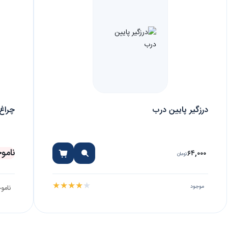
درزگیر پایین درب
چراغ
نامو
۶۴,۰۰۰
تومان
★
★
★
★
★
موجود
نامو