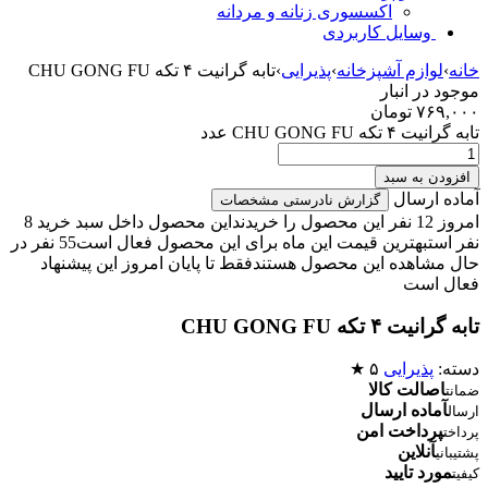
اکسسوری زنانه و مردانه
وسایل کاربردی
خانه
›
لوازم آشپزخانه
›
پذیرایی
›
تابه گرانیت ۴ تکه CHU GONG FU
موجود در انبار
۷۶۹,۰۰۰
تومان
تابه گرانیت ۴ تکه CHU GONG FU عدد
افزودن به سبد
آماده ارسال
گزارش نادرستی مشخصات
امروز 12 نفر این محصول را خریدند
این محصول داخل سبد خرید 8
نفر است
بهترین قیمت این ماه برای این محصول فعال است
55 نفر در
حال مشاهده این محصول هستند
فقط تا پایان امروز این پیشنهاد
فعال است
تابه گرانیت ۴ تکه CHU GONG FU
دسته:
پذیرایی
۵ ★
اصالت کالا
ضمانت
آماده ارسال
ارسال
پرداخت امن
پرداخت
آنلاین
پشتیبانی
مورد تایید
کیفیت