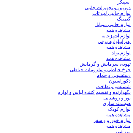
اسپیکر
دوربین و تجهیزات جانبی
لوازم چانبی لپ تاپ
گیمینگ
لوازم جانبی موبایل
مشاهده همه
لوازم آشپزخانه
پذیرایی
لوازم برقی
مشاهده همه
لوازم تولد
مشاهده همه
تهویه، سرمایش و گرمایش
چرخ خیاطی و ملزومات خیاطی
دستشویی و حمام
دکوراسیون
شستشو و نظافت
نگهدارنده و تقسیم کننده لباس و لوازم
نور و روشنایی
هوشمند سازی
لوازم کودک
مشاهده همه
لوازم خودرو و سفر
مشاهده همه
ورزشی