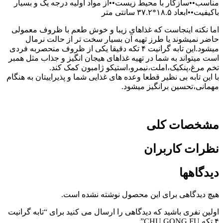
مناسب••سازگار با محیط زیست••از مواد اولیه درجه یک و بسیار
باکیفیت••ابعاد ۱۸.۵*۳۷.۲ سانتی متر
اما نکته اینجاست که غذاهای زیبا و خوش طعم با ظروف معمولی
حاضر نمیشوند یا طرز تهیه آن بسیار سخت تر از حالت نرمال
میشود.این تابه گرانیت ۴ تکه دقیقا یکی از ظروف منحصربه فردی
است میتواند به شما در تهیه غذاهای هیجان انگیز و جذاب مثل همبر
تخم مرغ،پنکیک،املت،نیمرو،استیکو ژامبون کمک کند.
با این تابه بی نظیر قطعا وعده های غذایی شما و پذیراییتان به هنگام
مهمانی،تحسین برانگیز میشود.
مشخصات کلی
نظرات کاربران
دیدگاهها
هیچ دیدگاهی برای این محصول نوشته نشده است.
اولین نفری باشید که دیدگاهی را ارسال می کنید برای “تابه گرانیت
۴ تکه CHU GONG FU”