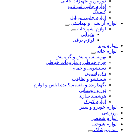
دوربین و تجهیزات جانبی
لوازم چانبی لپ تاپ
گیمینگ
لوازم جانبی موبایل
لوازم آرایشی و بهداشتی
لوازم آشپزخانه
پذیرایی
لوازم برقی
لوازم تولد
لوازم خانه
تهویه، سرمایش و گرمایش
چرخ خیاطی و ملزومات خیاطی
دستشویی و حمام
دکوراسیون
شستشو و نظافت
نگهدارنده و تقسیم کننده لباس و لوازم
نور و روشنایی
هوشمند سازی
لوازم کودک
لوازم خودرو و سفر
ورزشی
لوازم شخصی
لوازم شوخی
مد و پوشاک