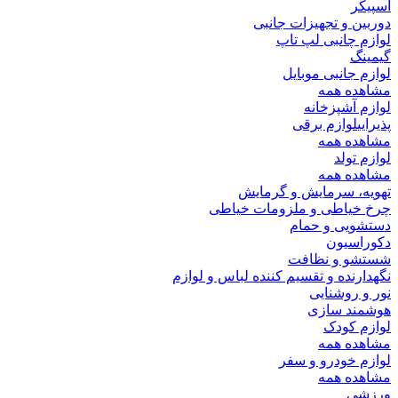
اسپیکر
دوربین و تجهیزات جانبی
لوازم چانبی لپ تاپ
گیمینگ
لوازم جانبی موبایل
مشاهده همه
لوازم آشپزخانه
پذیرایی
لوازم برقی
مشاهده همه
لوازم تولد
مشاهده همه
تهویه، سرمایش و گرمایش
چرخ خیاطی و ملزومات خیاطی
دستشویی و حمام
دکوراسیون
شستشو و نظافت
نگهدارنده و تقسیم کننده لباس و لوازم
نور و روشنایی
هوشمند سازی
لوازم کودک
مشاهده همه
لوازم خودرو و سفر
مشاهده همه
ورزشی