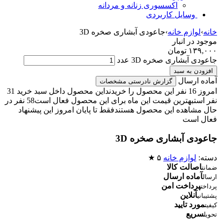
اکسسوری زنانه و مردانه
وسایل کاربردی
خانه
›
لوازم خانه
›
جاعودی آبشاری صخره 3D
موجود در انبار
۱۳۹,۰۰۰
تومان
جاعودی آبشاری صخره 3D عدد
افزودن به سبد
آماده ارسال
گزارش نادرستی مشخصات
امروز 16 نفر این محصول را خریدند
این محصول داخل سبد خرید 31
نفر است
بهترین قیمت این ماه برای این محصول فعال است
58 نفر در
حال مشاهده این محصول هستند
فقط تا پایان امروز این پیشنهاد
فعال است
جاعودی آبشاری صخره 3D
دسته:
لوازم خانه
۵ ★
اصالت کالا
ضمانت
آماده ارسال
ارسال
پرداخت امن
پرداخت
آنلاین
پشتیبانی
مورد تایید
کیفیت
سریع
تحویل