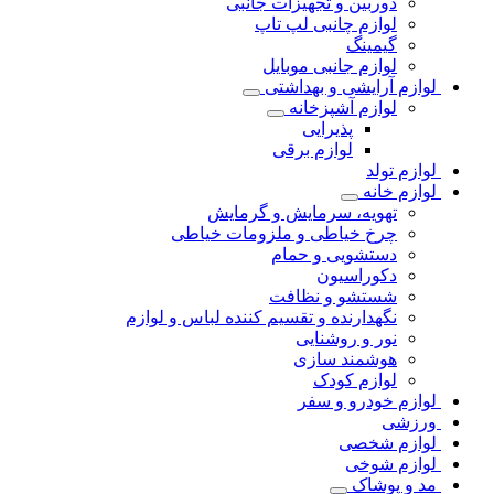
دوربین و تجهیزات جانبی
لوازم چانبی لپ تاپ
گیمینگ
لوازم جانبی موبایل
لوازم آرایشی و بهداشتی
لوازم آشپزخانه
پذیرایی
لوازم برقی
لوازم تولد
لوازم خانه
تهویه، سرمایش و گرمایش
چرخ خیاطی و ملزومات خیاطی
دستشویی و حمام
دکوراسیون
شستشو و نظافت
نگهدارنده و تقسیم کننده لباس و لوازم
نور و روشنایی
هوشمند سازی
لوازم کودک
لوازم خودرو و سفر
ورزشی
لوازم شخصی
لوازم شوخی
مد و پوشاک