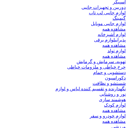
اسپیکر
دوربین و تجهیزات جانبی
لوازم چانبی لپ تاپ
گیمینگ
لوازم جانبی موبایل
مشاهده همه
لوازم آشپزخانه
پذیرایی
لوازم برقی
مشاهده همه
لوازم تولد
مشاهده همه
تهویه، سرمایش و گرمایش
چرخ خیاطی و ملزومات خیاطی
دستشویی و حمام
دکوراسیون
شستشو و نظافت
نگهدارنده و تقسیم کننده لباس و لوازم
نور و روشنایی
هوشمند سازی
لوازم کودک
مشاهده همه
لوازم خودرو و سفر
مشاهده همه
ورزشی