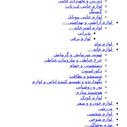
دوربین و تجهیزات جانبی
لوازم چانبی لپ تاپ
گیمینگ
لوازم جانبی موبایل
لوازم آرایشی و بهداشتی
لوازم آشپزخانه
پذیرایی
لوازم برقی
لوازم تولد
لوازم خانه
تهویه، سرمایش و گرمایش
چرخ خیاطی و ملزومات خیاطی
دستشویی و حمام
دکوراسیون
شستشو و نظافت
نگهدارنده و تقسیم کننده لباس و لوازم
نور و روشنایی
هوشمند سازی
لوازم کودک
لوازم خودرو و سفر
ورزشی
لوازم شخصی
لوازم شوخی
مد و پوشاک