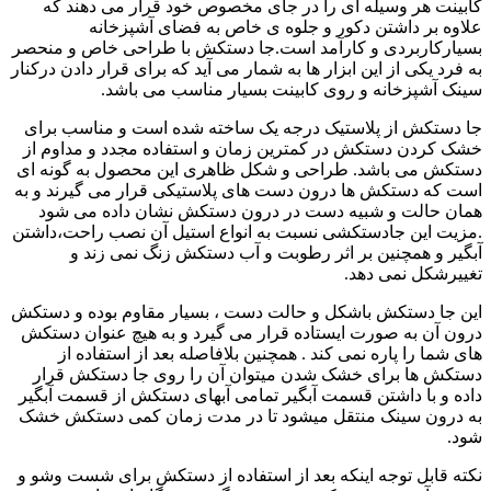
کابینت هر وسیله ای را در جای مخصوص خود قرار می دهند که
علاوه بر داشتن دکور و جلوه ی خاص به فضای آشپزخانه
بسیارکاربردی و کارآمد است.جا دستکش با طراحی خاص و منحصر
به فرد یکی از این ابزار ها به شمار می آید که برای قرار دادن درکنار
سینک آشپزخانه و روی کابینت بسیار مناسب می باشد.
جا دستکش از پلاستیک درجه یک ساخته شده است و مناسب برای
خشک کردن دستکش در کمترین زمان و استفاده مجدد و مداوم از
دستکش می باشد. طراحی و شکل ظاهری این محصول به گونه ای
است که دستکش ها درون دست های پلاستیکی قرار می گیرند و به
همان حالت و شبیه دست در درون دستکش نشان داده می شود
.مزیت این جادستکشی نسبت به انواع استیل آن نصب راحت،داشتن
آبگیر و همچنین بر اثر رطوبت و آب دستکش زنگ نمی زند و
تغییرشکل نمی دهد.
این جا دستکش باشکل و حالت دست ، بسیار مقاوم بوده و دستکش
درون آن به صورت ایستاده قرار می گیرد و به هیچ عنوان دستکش
های شما را پاره نمی کند . همچنین بلافاصله بعد از استفاده از
دستکش ها برای خشک شدن میتوان آن را روی جا دستکش قرار
داده و با داشتن قسمت آبگیر تمامی آبهای دستکش از قسمت آبگیر
به درون سینک منتقل میشود تا در مدت زمان کمی دستکش خشک
شود.
نکته قابل توجه اینکه بعد از استفاده از دستکش برای شست وشو و