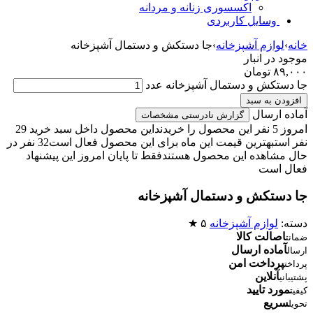
اکسسوری زنانه و مردانه
وسایل کاربردی
خانه
›
لوازم آشپزخانه
›
جا دستکش و دستمال آشپزخانه
موجود در انبار
۸۹,۰۰۰
تومان
جا دستکش و دستمال آشپزخانه عدد
افزودن به سبد
آماده ارسال
گزارش نادرستی مشخصات
امروز 5 نفر این محصول را خریدند
این محصول داخل سبد خرید 29
نفر است
بهترین قیمت این ماه برای این محصول فعال است
32 نفر در
حال مشاهده این محصول هستند
فقط تا پایان امروز این پیشنهاد
فعال است
جا دستکش و دستمال آشپزخانه
دسته:
لوازم آشپزخانه
۵ ★
اصالت کالا
ضمانت
آماده ارسال
ارسال
پرداخت امن
پرداخت
آنلاین
پشتیبانی
مورد تایید
کیفیت
سریع
تحویل