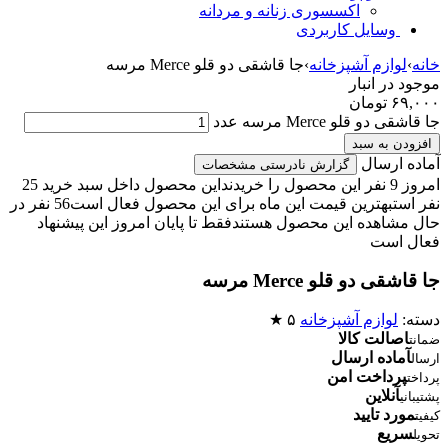
اکسسوری زنانه و مردانه
وسایل کاربردی
خانه
›
لوازم آشپزخانه
›
جا قاشقی دو قلو Merce مرسه
موجود در انبار
۶۹,۰۰۰
تومان
جا قاشقی دو قلو Merce مرسه عدد
افزودن به سبد
آماده ارسال
گزارش نادرستی مشخصات
امروز 9 نفر این محصول را خریدند
این محصول داخل سبد خرید 25
نفر است
بهترین قیمت این ماه برای این محصول فعال است
56 نفر در
حال مشاهده این محصول هستند
فقط تا پایان امروز این پیشنهاد
فعال است
جا قاشقی دو قلو Merce مرسه
دسته:
لوازم آشپزخانه
۵ ★
اصالت کالا
ضمانت
آماده ارسال
ارسال
پرداخت امن
پرداخت
آنلاین
پشتیبانی
مورد تایید
کیفیت
سریع
تحویل