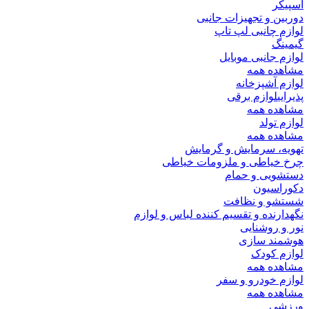
اسپیکر
دوربین و تجهیزات جانبی
لوازم چانبی لپ تاپ
گیمینگ
لوازم جانبی موبایل
مشاهده همه
لوازم آشپزخانه
پذیرایی
لوازم برقی
مشاهده همه
لوازم تولد
مشاهده همه
تهویه، سرمایش و گرمایش
چرخ خیاطی و ملزومات خیاطی
دستشویی و حمام
دکوراسیون
شستشو و نظافت
نگهدارنده و تقسیم کننده لباس و لوازم
نور و روشنایی
هوشمند سازی
لوازم کودک
مشاهده همه
لوازم خودرو و سفر
مشاهده همه
ورزشی