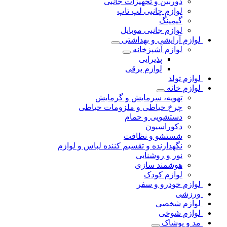
دوربین و تجهیزات جانبی
لوازم چانبی لپ تاپ
گیمینگ
لوازم جانبی موبایل
لوازم آرایشی و بهداشتی
لوازم آشپزخانه
پذیرایی
لوازم برقی
لوازم تولد
لوازم خانه
تهویه، سرمایش و گرمایش
چرخ خیاطی و ملزومات خیاطی
دستشویی و حمام
دکوراسیون
شستشو و نظافت
نگهدارنده و تقسیم کننده لباس و لوازم
نور و روشنایی
هوشمند سازی
لوازم کودک
لوازم خودرو و سفر
ورزشی
لوازم شخصی
لوازم شوخی
مد و پوشاک